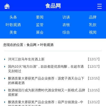
食品网
头条
要闻
访谈
品牌
叶歌观酒
监管
农牧
乳饮
美食
展会
综合
视闻
您现在的位置：
食品网
>
叶歌观酒
洋河三款马年生肖酒上新
【12/17】
国内10大“地方白酒”，款款都是优质纯酿，在超市遇
【12/17】
见别错过
酿酒质量大赛获奖产品企业推荐：源窝子酒天台山下
【12/15】
的林藏老酒
散酒铺流行成为新消费时代酒业营销又一新模式 品牌
【12/15】
观察家
酿酒质量大赛获奖产品企业推荐：葫芦古镇酒业--中
【12/12】