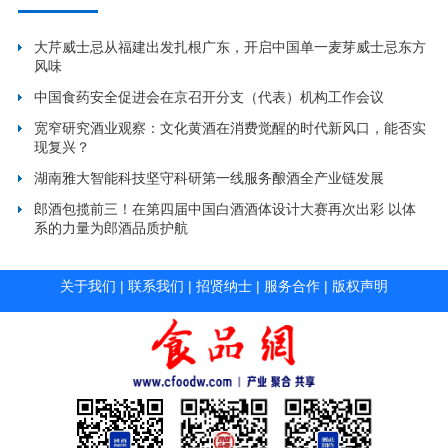
大芹威士忌从福建出发扎根广东，开启中国单一麦芽威士忌东方
风味
中国食药安全促进会在京召开分支（代表）机构工作会议
宽窄研究酒业观察：文化黄酒在消费觉醒的时代新风口，能否实
现复兴？
湖南雅大智能科技坚守科研第一线服务酿酒全产业链发展
郎酒包揽前三！在第四届中国白酒酒体设计大赛再次出彩 以体
系的力量为郎酒品质护航
关于我们
|
联系我们
|
招贤纳士
|
服务合作
|
版权声明