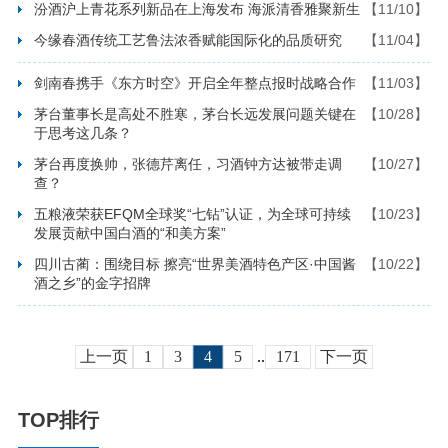
汾酒沪上青花系列新品在上海发布 海派清香雅聚新生
【11/10】
今缘春酒传统工艺鲁法浓香赋能国际化的品质研究
【11/04】
剑南春携手《东方时空》开启全年整点报时战略合作
【11/03】
茅台董事长是高处不胜寒，茅台长远发展问题关键在
【10/28】
于思考这几条？
茅台再度换帅，张德芹离任，习酒钟方达被带走调
【10/27】
查？
五粮液荣获EFQM全球奖“七钻”认证，为全球可持续
【10/23】
发展贡献中国白酒的“和美方案”
四川古蔺：围绕目标 擦亮“世界美酒特色产区·中国酱
【10/22】
酒之乡”的金字招牌
上一页
1
3
4
5
..
171
下一页
TOP排行