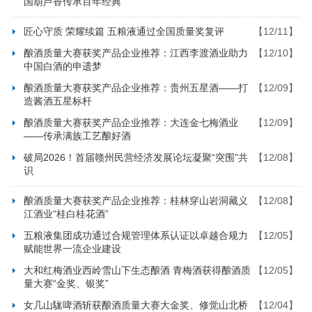
国葫芦香传承百年经典
匠心守质 荣耀续篇 五粮液通过全国质量奖复评
【12/11】
酿酒质量大赛获奖产品企业推荐：江西李渡酒业助力
【12/10】
中国白酒的申遗梦
酿酒质量大赛获奖产品企业推荐：贵州五星酒——打
【12/09】
造酱酒五星标杆
酿酒质量大赛获奖产品企业推荐：大连金七梅酒业
【12/09】
——传承满族工艺酿好酒
破局2026！首届赣州民营经济发展论坛凝聚“突围”共
【12/08】
识
酿酒质量大赛获奖产品企业推荐：桂林穿山岩洞藏义
【12/08】
江酒业“桂白桂花酒”
五粮液集团成功通过合规管理体系认证以卓越合规力
【12/05】
赋能世界一流企业建设​
大和红梅酒业西岭雪山下生态酿酒 青梅酒获得酿酒质
【12/05】
量大赛“金奖、银奖”
女几山駹啤酒斩获酿酒质量大赛大金奖、修觉山北桥
【12/04】