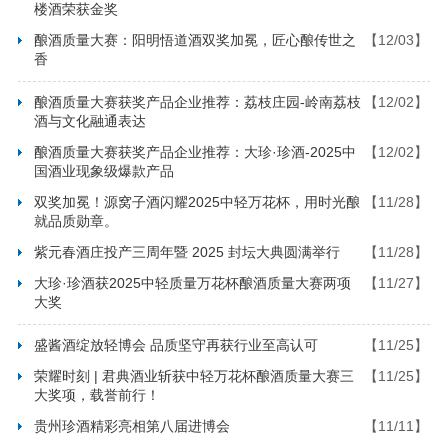
楼酒荣获金奖
酿酒质量大赛：阳明悟道酒双奖加冕，匠心酿传世之
【12/03】
香
酿酒质量大赛获奖产品企业推荐：荔枝庄园-岭南荔枝
【12/02】
酒与文化融通表达
酿酒质量大赛获奖产品企业推荐：大珍·珍酒-2025中
【12/02】
国酒业现象级爆款产品
双奖加冕！源窝子酒闪耀2025中轻万花杯，用时光酿
【11/28】
就品质勋章。
紫元春酒庄投产三周年暨 2025 封坛大典圆满举行
【11/28】
大珍·珍酒获2025中轻质量万花杯酿酒质量大赛两项
【11/27】
大奖
盛酱酒绽放轻博会 品质坚守再获行业至高认可
【11/25】
荣耀时刻 | 君典酒业斩获中轻万花杯酿酒质量大赛三
【11/25】
大奖项，载誉前行！
贵州珍酒精彩亮相第八届进博会
【11/11】