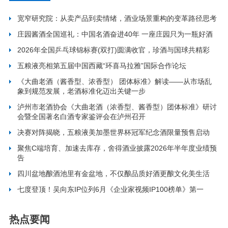
宽窄研究院：从卖产品到卖情绪，酒业场景重构的变革路径思考
庄园酱酒全国巡礼：中国名酒奋进40年 一座庄园只为一瓶好酒
2026年全国乒乓球锦标赛(双打)圆满收官，珍酒与国球共精彩
五粮液亮相第五届中国西藏“环喜马拉雅”国际合作论坛
《大曲老酒（酱香型、浓香型） 团体标准》解读——从市场乱
象到规范发展，老酒标准化迈出关键一步
泸州市老酒协会《大曲老酒（浓香型、酱香型）团体标准》研讨
会暨全国著名白酒专家鉴评会在泸州召开
决赛对阵揭晓，五粮液美加墨世界杯冠军纪念酒限量预售启动
聚焦C端培育、加速去库存，舍得酒业披露2026年半年度业绩预
告
四川盆地酿酒池里有金盆地，不仅酿品质好酒更酿文化美生活
七度登顶！吴向东IP位列6月《企业家视频IP100榜单》第一
热点要闻