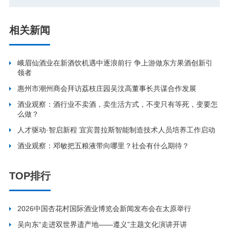
相关新闻
峨眉仙酒业在新酒饮机遇中逐浪前行 争上游做东方果酒创新引
领者
惠州市潮州商会拜访荔枝庄园吴汶高董事长共谋合作发展
酒业观察：酒行业不卖酒，卖生活方式，不变只有等死，变要怎
么做？
人才驱动·智启新程 宜宾普拉斯智能制造技术人员培养工作启动
酒业观察：邓敏把五粮液带向哪里？社会有什么期待？
TOP排行
2026中国杏花村国际酒业博览会新闻发布会在太原举行
吴向东“走进双世界遗产地——遵义”主题文化演讲开讲