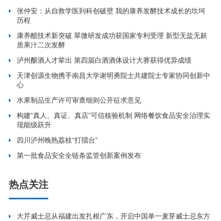
张仲安：从自救学医到科创破壁 我的康养发酵技术成长的坎坷
历程
康养醋技术新突破 翠微研发成功获国家专利受理 新型无盐无麸
质果汁二次发酵
泸州酿酒人才辈出 第四届白酒酒体设计大赛获得优异成绩
天津创源生物携手南昌大学谢明勇院士共建院士专家协同创新中
心
水果制品生产许可审查细则公开征求意见
构建“真人、真证、真店”可信核验机制 网络餐饮食品安全治理实
现能级跃升
四川泸州晚熟荔枝“打擂台”
第一批食品安全全链条监管创新案例发布
热点关注
大芹威士忌从福建出发扎根广东，开启中国单一麦芽威士忌东方