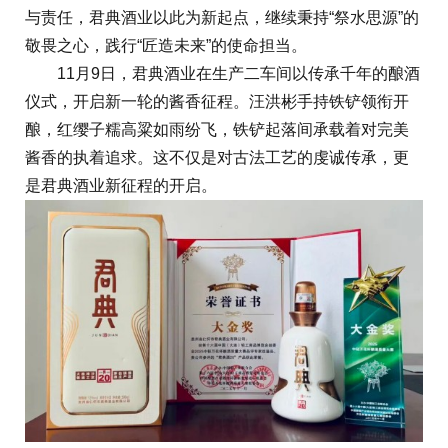
与责任，君典酒业以此为新起点，继续秉持“祭水思源”的
敬畏之心，践行“匠造未来”的使命担当。
11月9日，君典酒业在生产二车间以传承千年的酿酒
仪式，开启新一轮的酱香征程。汪洪彬手持铁铲领衔开
酿，红缨子糯高粱如雨纷飞，铁铲起落间承载着对完美
酱香的执着追求。这不仅是对古法工艺的虔诚传承，更
是君典酒业新征程的开启。