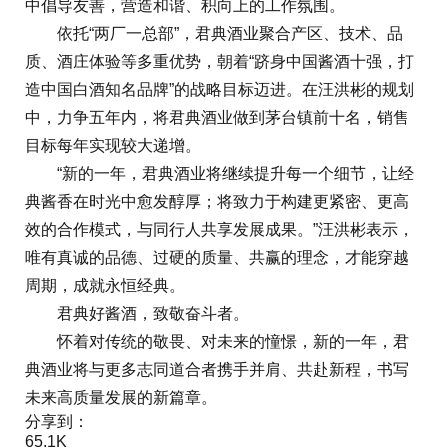
中倡导友善，营造和谐、积向上的工作氛围。
依托“两厂一总部”，君典酒业聚合产区、技术、品
质、酒庄体验等多重优势，朝着“跻身中国酱酒十强，打
造中国白酒知名品牌”的战略目标迈进。在汪洪彬的规划
中，力争五年内，将君典酒业做到茅台镇前十名，销售
目标每年实现较大递增。
“新的一年，君典酒业将继续提升每一个细节，让经
典酱香在时光中愈发醇厚；将致力于构建更紧密、更高
效的合作模式，与同行人共享发展成果。”汪洪彬表示，
唯有真诚的品德、过硬的质量、共赢的理念，才能穿越
周期，成就永恒经典。
君典好酱酒，致敬奋斗者。
怀着对传统的敬畏、对未来的憧憬，新的一年，君
典酒业将与更多志同道合者携手并肩、共赴新程，书写
未来高质量发展的新篇章。
分享到：
65.1K