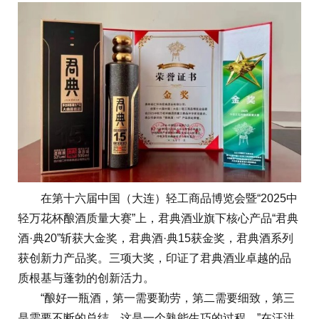
在第十六届中国（大连）轻工商品博览会暨“2025中
轻万花杯酿酒质量大赛”上，君典酒业旗下核心产品“君典
酒·典20”斩获大金奖，君典酒·典15获金奖，君典酒系列
获创新力产品奖。三项大奖，印证了君典酒业卓越的品
质根基与蓬勃的创新活力。
“酿好一瓶酒，第一需要勤劳，第二需要细致，第三
是需要不断的总结，这是一个熟能生巧的过程。”在汪洪