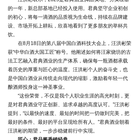
的一年，新总部基地已经投入使用。君典坚守企业初创
的初心，将每一滴酒的品质视为生命线，持续在品牌建
设、市场开拓上耕耘，欣喜地看到了更多朋友的举杯共
饮。
在8月18日的第八届中国白酒科技大会上，汪洪彬荣
获“中华白酒大国工匠”称号。他阐述如何将汪家烧坊的古
法工艺融入君典酒业的生产体系，确保每一瓶酒都承载
着历史的厚重与匠心的温度。汪洪彬个人的奋斗史，也
是中国白酒业从传统走向现代的缩影，激励着年轻一代
酿酒师投身这一神圣事业。
“这份荣誉，不仅是我个人职业生涯的高光时刻，更
是对君典酒业守正创新、追求卓越的高度认可。”汪洪彬
提到，“以最快的速度、最短的时间把一切做到完美，把
最好的条件、最好的平台呈现给所有人。”君典酒业朝着
汪洪彬的期望，一步步稳健前行中实现。
匠心：
君品
酱香铸
经典