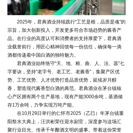
2025年，君典酒业持续践行“工艺是根，品质是魂”的
宗旨，加大创新投入，开发更多符合市场趋势的酱香产
品。在行业的高度认可和消费者的支持厚爱下，君典酒
业载誉前行，用匠心精神回馈每一份信任，确保每一滴
酒都传递着中国白酒的独特魅力。
君典酒业始终恪守“天、地、粮、曲、人、法、器”七
字要诀，坚持“老字号、老工艺、老酱香”，集聚产区优
势、工艺优势、人才优势打造品质优势，延续岁月醇
香，塑造现代酱香型白酒的典范。君典酒业在茅台镇核
心产区拥有两个生产基地，现有产能3000余吨，基酒储
存1万余吨，力争实现万吨产能。
在10月29日举行的仁怀市2025（乙巳）年茅台镇重
阳祭水大典上，汪洪彬荣任迎水副官，深度参与这场汇
聚行业目光、传承千年酿酒文明的盛事。带着这份荣誉