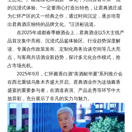
的沉浸式体验。“一定要用心打造出特色，让君典酒庄成
为仁怀产区的又一经典之作，通过时间沉淀，逐步培育
出君典酒庄独特的品牌文化。”汪洪彬说道。
在2025年成都春季糖酒会上，君典酒业以5大主线产
品首次集中亮相、沉浸式品鉴体验区、行业趋势深度解
读、专属合作政策发布、定制化商务洽谈空间等几大亮
点，与客商共话酒业新趋势，探讨多元化合作模式，抢
占市场先机。
2025年9月，仁怀酱香白酒“美酒献华夏”系列推介会
在西北重镇乌鲁木齐盛大开启。君典酒业作为这场酱香
盛宴的重要参与者，在酒道表演、产品走秀等环节中大
放异彩，充分展示了非凡的实力与魅力。