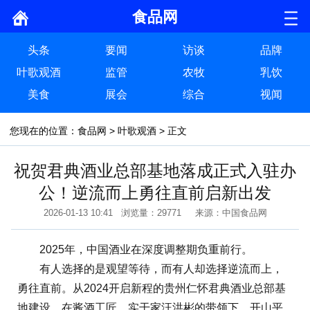
食品网
头条
要闻
访谈
品牌
叶歌观酒
监管
农牧
乳饮
美食
展会
综合
视闻
您现在的位置：
食品网
>
叶歌观酒
> 正文
祝贺君典酒业总部基地落成正式入驻办
公！逆流而上勇往直前启新出发
2026-01-13 10:41 浏览量：29771 来源：中国食品网
2025年，中国酒业在深度调整期负重前行。
有人选择的是观望等待，而有人却选择逆流而上，
勇往直前。从2024开启新程的贵州仁怀君典酒业总部基
地建设，在酱酒工匠、实干家汪洪彬的带领下，开山平