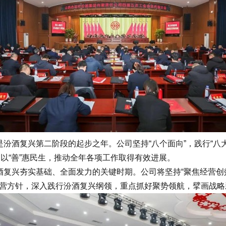
汾酒复兴第二阶段的起步之年。公司坚持“八个面向”，践行“八大
场，以“善”惠民生，推动全年各项工作取得有效进展。
酒复兴夯实基础、全面发力的关键时期。公司将坚持“聚焦经营
经营方针，深入践行汾酒复兴纲领，重点抓好聚势领航，擘画战略