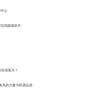
新中心
理实现能级跃升
否实现复兴？
体系的力量为郎酒品质