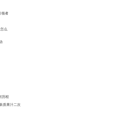
引领者
要怎么
动
坷历程
无麸质果汁二次