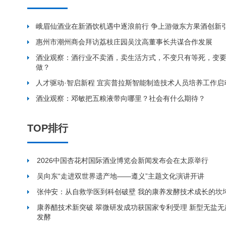
峨眉仙酒业在新酒饮机遇中逐浪前行 争上游做东方果酒创新
惠州市潮州商会拜访荔枝庄园吴汶高董事长共谋合作发展
酒业观察：酒行业不卖酒，卖生活方式，不变只有等死，变
做？
人才驱动·智启新程 宜宾普拉斯智能制造技术人员培养工作启
酒业观察：邓敏把五粮液带向哪里？社会有什么期待？
TOP排行
2026中国杏花村国际酒业博览会新闻发布会在太原举行
吴向东“走进双世界遗产地——遵义”主题文化演讲开讲
张仲安：从自救学医到科创破壁 我的康养发酵技术成长的坎
康养醋技术新突破 翠微研发成功获国家专利受理 新型无盐
发酵