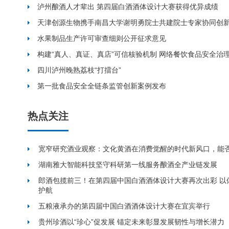
泸州酿酒人才辈出 第四届白酒酒体设计大赛获得优异成绩
天津创源生物携手南昌大学谢明勇院士共建院士专家协同创
水果制品生产许可审查细则公开征求意见
构建“真人、真证、真店”可信核验机制 网络餐饮食品安全治
四川泸州晚熟荔枝“打擂台”
第一批食品安全全链条监管创新案例发布
热点关注
宽窄研究酒业观察：文化黄酒在消费觉醒的时代新风口，能
湖南雅大智能科技坚守科研第一线服务酿酒全产业链发展
郎酒包揽前三！在第四届中国白酒酒体设计大赛再次出彩 以
护航
五粮液承办的第四届中国白酒酒体设计大赛在宜宾举行
贵州珍酒以“珍心”促发展 锚定未来彰显发展韧性与增长潜力