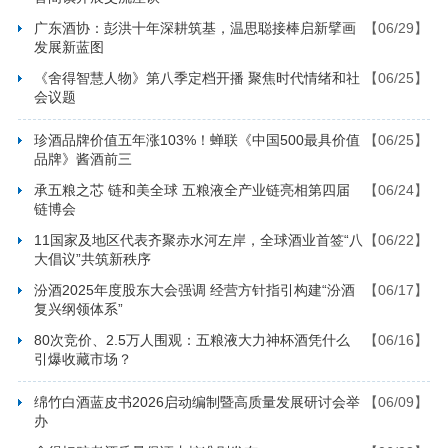
广东酒协：彭洪十年深耕筑基，温思聪接棒启新擘画
【06/29】
发展新蓝图
《舍得智慧人物》第八季定档开播 聚焦时代情绪和社
【06/25】
会议题
珍酒品牌价值五年涨103%！蝉联《中国500最具价值
【06/25】
品牌》酱酒前三
承五粮之芯 链和美全球 五粮液全产业链亮相第四届
【06/24】
链博会
11国家及地区代表齐聚赤水河左岸，全球酒业首签“八
【06/22】
大倡议”共筑新秩序
汾酒2025年度股东大会强调 经营方针指引构建“汾酒
【06/17】
复兴纲领体系”
80次竞价、2.5万人围观：五粮液大力神杯酒凭什么
【06/16】
引爆收藏市场？
绵竹白酒蓝皮书2026启动编制暨高质量发展研讨会举
【06/09】
办