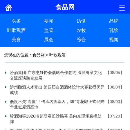
食品网
头条
要闻
访谈
品牌
叶歌观酒
监管
农牧
乳饮
美食
展会
综合
视闻
您现在的位置：
食品网
>
叶歌观酒
汾酒集团·广东烹饪协会战略合作签约 汾酒粤菜文化
【08/05】
交流座谈融合发展
泸州酿酒人才辈出 第四届白酒酒体设计大赛获得优异
【08/04】
成绩
低度不失“高度”！传承名酒基因，39°青花郎正式登陆
【08/03】
华北低度酒高地
珍酒湘窖2026湘超联赛长沙揭幕 吴向东现场直播助
【07/29】
阵