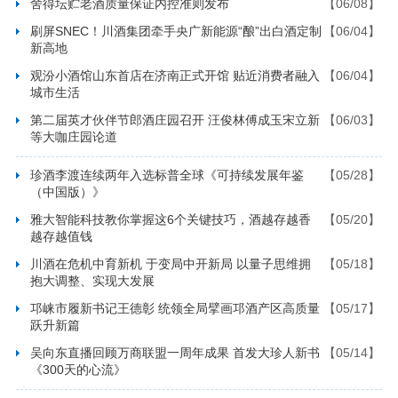
舍得坛贮老酒质量保证内控准则发布
【06/08】
刷屏SNEC！川酒集团牵手央广新能源“酿”出白酒定制
【06/04】
新高地
观汾小酒馆山东首店在济南正式开馆 贴近消费者融入
【06/04】
城市生活
第二届英才伙伴节郎酒庄园召开 汪俊林傅成玉宋立新
【06/03】
等大咖庄园论道
珍酒李渡连续两年入选标普全球《可持续发展年鉴
【05/28】
（中国版）》
雅大智能科技教你掌握这6个关键技巧，酒越存越香
【05/20】
越存越值钱
川酒在危机中育新机 于变局中开新局 以量子思维拥
【05/18】
抱大调整、实现大发展
邛崃市履新书记王德彰 统领全局擘画邛酒产区高质量
【05/17】
跃升新篇
吴向东直播回顾万商联盟一周年成果 首发大珍人新书
【05/14】
《300天的心流》