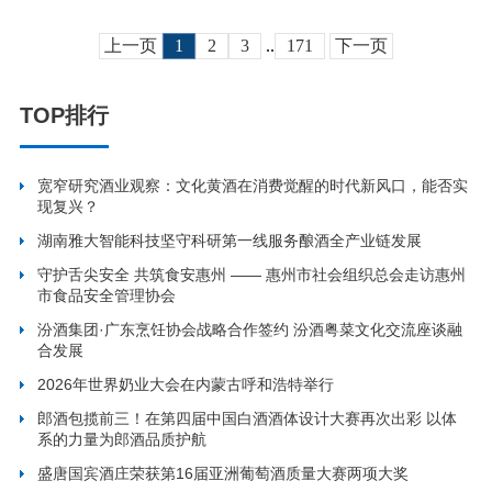
上一页
1
2
3
..
171
下一页
TOP排行
宽窄研究酒业观察：文化黄酒在消费觉醒的时代新风口，能否实
现复兴？
湖南雅大智能科技坚守科研第一线服务酿酒全产业链发展
守护舌尖安全 共筑食安惠州 —— 惠州市社会组织总会走访惠州
市食品安全管理协会
汾酒集团·广东烹饪协会战略合作签约 汾酒粤菜文化交流座谈融
合发展
2026年世界奶业大会在内蒙古呼和浩特举行
郎酒包揽前三！在第四届中国白酒酒体设计大赛再次出彩 以体
系的力量为郎酒品质护航
盛唐国宾酒庄荣获第16届亚洲葡萄酒质量大赛两项大奖