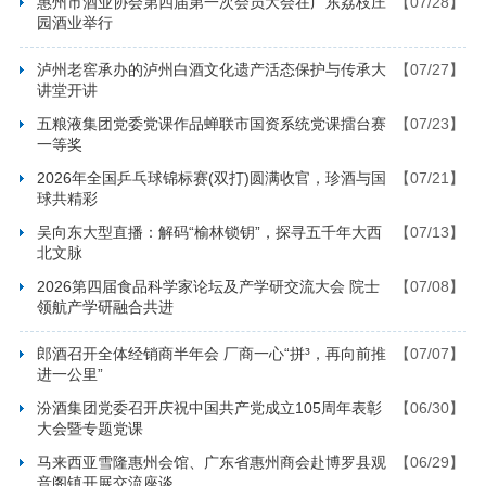
惠州市酒业协会第四届第一次会员大会在广东荔枝庄
【07/28】
园酒业举行
泸州老窖承办的泸州白酒文化遗产活态保护与传承大
【07/27】
讲堂开讲
五粮液集团党委党课作品蝉联市国资系统党课擂台赛
【07/23】
一等奖
2026年全国乒乓球锦标赛(双打)圆满收官，珍酒与国
【07/21】
球共精彩
吴向东大型直播：解码“榆林锁钥”，探寻五千年大西
【07/13】
北文脉
2026第四届食品科学家论坛及产学研交流大会 院士
【07/08】
领航产学研融合共进
郎酒召开全体经销商半年会 厂商一心“拼³，再向前推
【07/07】
进一公里”
汾酒集团党委召开庆祝中国共产党成立105周年表彰
【06/30】
大会暨专题党课
马来西亚雪隆惠州会馆、广东省惠州商会赴博罗县观
【06/29】
音阁镇开展交流座谈