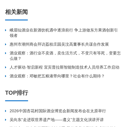
相关新闻
峨眉仙酒业在新酒饮机遇中逐浪前行 争上游做东方果酒创新引
领者
惠州市潮州商会拜访荔枝庄园吴汶高董事长共谋合作发展
酒业观察：酒行业不卖酒，卖生活方式，不变只有等死，变要怎
么做？
人才驱动·智启新程 宜宾普拉斯智能制造技术人员培养工作启动
酒业观察：邓敏把五粮液带向哪里？社会有什么期待？
TOP排行
2026中国杏花村国际酒业博览会新闻发布会在太原举行
吴向东“走进双世界遗产地——遵义”主题文化演讲开讲