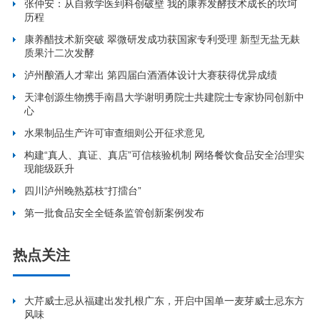
张仲安：从自救学医到科创破壁 我的康养发酵技术成长的坎坷
历程
康养醋技术新突破 翠微研发成功获国家专利受理 新型无盐无麸
质果汁二次发酵
泸州酿酒人才辈出 第四届白酒酒体设计大赛获得优异成绩
天津创源生物携手南昌大学谢明勇院士共建院士专家协同创新中
心
水果制品生产许可审查细则公开征求意见
构建“真人、真证、真店”可信核验机制 网络餐饮食品安全治理实
现能级跃升
四川泸州晚熟荔枝“打擂台”
第一批食品安全全链条监管创新案例发布
热点关注
大芹威士忌从福建出发扎根广东，开启中国单一麦芽威士忌东方
风味