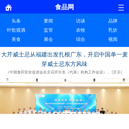
食品网
头条
要闻
访谈
品牌
叶歌观酒
监管
农牧
乳饮
美食
展会
综合
视闻
大芹威士忌从福建出发扎根广东，开启中国单一麦
芽威士忌东方风味
[更多]
（中国食药安全促进会在京召开分支（代表）机构工作会议）...