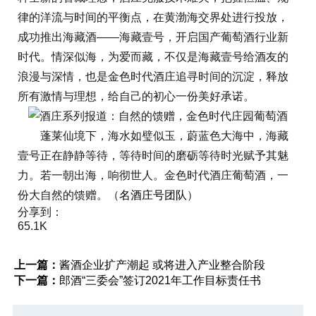
律的洋流与时间的平衡点，在黄渤海交界处进行投放，
成功推出海藏酒——海藏壹号，开启国产葡萄酒行业新
时代。情深似海，为爱而藏，不仅是海藏壹号给酒友的
浪漫与深情，也是金色时代酒庄追寻时间的沉淀，释放
所有激情与理想，给自己的初心一份美好承诺。
蓬莱仙境下，海水如璧似玉，蔚蓝色大海中，海藏
壹号正在静静等待，等待时间的磨砺等待时光赋予其魅
力。若一朝出海，响彻世人。金色时代酒庄葡萄酒，一
份大自然的馈赠。（
名酒庄号团队
）
分享到：
65.1K
上一篇：
酱酒企业扩产潮起 或将进入产业整合阶段
下一篇：
郎酒“三委会”签订2021年工作目标责任书