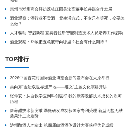
惠州市潮州商会拜访荔枝庄园吴汶高董事长共谋合作发展
酒业观察：酒行业不卖酒，卖生活方式，不变只有等死，变要怎
么做？
人才驱动·智启新程 宜宾普拉斯智能制造技术人员培养工作启动
酒业观察：邓敏把五粮液带向哪里？社会有什么期待？
TOP排行
2026中国杏花村国际酒业博览会新闻发布会在太原举行
吴向东“走进双世界遗产地——遵义”主题文化演讲开讲
张仲安：从自救学医到科创破壁 我的康养发酵技术成长的坎坷
历程
康养醋技术新突破 翠微研发成功获国家专利受理 新型无盐无麸
质果汁二次发酵
泸州酿酒人才辈出 第四届白酒酒体设计大赛获得优异成绩