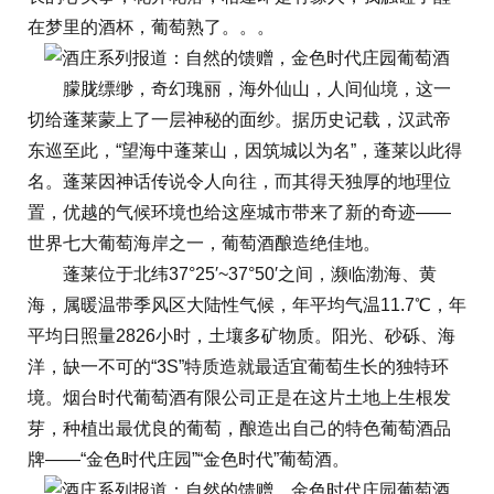
在梦里的酒杯，葡萄熟了。。。
朦胧缥缈，奇幻瑰丽，海外仙山，人间仙境，这一
切给蓬莱蒙上了一层神秘的面纱。据历史记载，汉武帝
东巡至此，“望海中蓬莱山，因筑城以为名”，蓬莱以此得
名。蓬莱因神话传说令人向往，而其得天独厚的地理位
置，优越的气候环境也给这座城市带来了新的奇迹——
世界七大葡萄海岸之一，葡萄酒酿造绝佳地。
蓬莱位于北纬37°25′~37°50′之间，濒临渤海、黄
海，属暖温带季风区大陆性气候，年平均气温11.7℃，年
平均日照量2826小时，土壤多矿物质。阳光、砂砾、海
洋，缺一不可的“3S”特质造就最适宜葡萄生长的独特环
境。烟台时代葡萄酒有限公司正是在这片土地上生根发
芽，种植出最优良的葡萄，酿造出自己的特色葡萄酒品
牌——“金色时代庄园”“金色时代”葡萄酒。