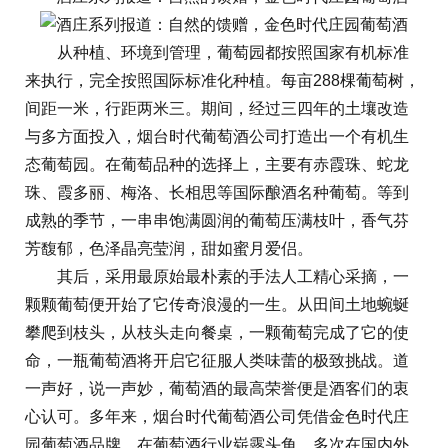
从种植、环境到管理，葡萄园都按照国家有机标准
来执行，完全按照国际标准化种植。每亩288棵葡萄树，
间距一米，行距两米三。期间，经过三四年的土壤改造
与多方面投入，烟台时代葡萄酒公司打造出一个有机生
态葡萄园。在葡萄品种的选择上，主要有赤霞珠、蛇龙
珠、霞多丽、梅洛、长相思等国际酿酒名种葡萄。等到
成熟的季节，一串串饱满圆润的葡萄压满枝叶，香气芬
芳馥郁，色泽晶亮莹润，甜如蜜月爱侣。
其后，采用最原始最朴素的手法人工精心采摘，一
颗颗葡萄便开始了它传奇浪漫的一生。从田间土地蜿蜒
攀爬到枝头，从枝头走向餐桌，一颗葡萄完成了它的使
命，一瓶葡萄酒将开启它征服人类味蕾的极致挑战。道
一声好，说一声妙，葡萄酒的最高荣誉便是酒客们的衷
心认可。多年来，烟台时代葡萄酒公司凭借金色时代庄
园葡萄酒品牌，在葡萄酒行业崭露头角，多次在国内外