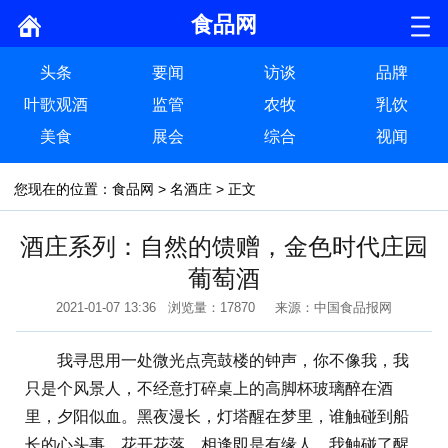
食品网
头条
要闻
访谈
品牌
叶歌观酒
监管
农牧
乳饮
美食
展会
综合
视闻
您现在的位置：
食品网
>
名酒庄
> 正文
酒庄系列：自然的馈赠，金色时代庄园
葡萄酒
2021-01-07 13:36 浏览量：17870 来源：中国食品报网
我寻思用一处微光点亮鼓楼的钟声，你不像我，我
只是个风景人，不经意打碎桌上的高脚杯玻璃醉在酒
里，夕阳似血。黑夜漫长，灯塔醒在梦里，谁触碰到船
长的心头事，花开花落，相逢即是有缘人，我触碰了醒