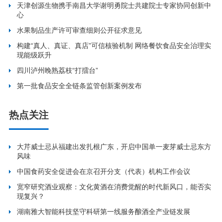
天津创源生物携手南昌大学谢明勇院士共建院士专家协同创新中
心
水果制品生产许可审查细则公开征求意见
构建“真人、真证、真店”可信核验机制 网络餐饮食品安全治理实
现能级跃升
四川泸州晚熟荔枝“打擂台”
第一批食品安全全链条监管创新案例发布
热点关注
大芹威士忌从福建出发扎根广东，开启中国单一麦芽威士忌东方
风味
中国食药安全促进会在京召开分支（代表）机构工作会议
宽窄研究酒业观察：文化黄酒在消费觉醒的时代新风口，能否实
现复兴？
湖南雅大智能科技坚守科研第一线服务酿酒全产业链发展