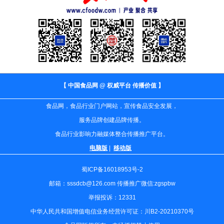
【 中国食品网 @ 权威平台 传播价值 】
食品网，食品行业门户网站，宣传食品安全发展，
服务品牌创建品牌传播。
食品行业影响力融媒体整合传播推广平台。
电脑版
|
移动版
蜀ICP备16018953号-2
邮箱：sssdcb@126.com 传播推广微信:zgspbw
举报投诉：12331
中华人民共和国增值电信业务经营许可证：川B2-20210370号