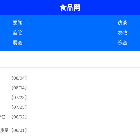
食品网
要闻
访谈
监管
农牧
展会
综合
【08/04】
【08/04】
【07/23】
【07/23】
责任
【06/02】
品质量
【06/01】