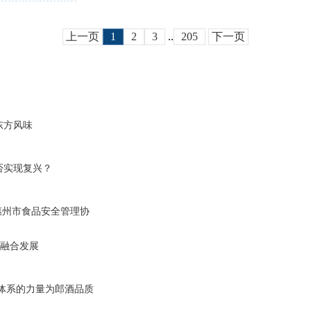
上一页
1
2
3
..
205
下一页
东方风味
否实现复兴？
惠州市食品安全管理协
谈融合发展
体系的力量为郎酒品质