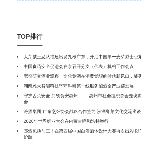
TOP排行
大芹威士忌从福建出发扎根广东，开启中国单一麦芽威士忌
中国食药安全促进会在京召开分支（代表）机构工作会议
宽窄研究酒业观察：文化黄酒在消费觉醒的时代新风口，能
湖南雅大智能科技坚守科研第一线服务酿酒全产业链发展
守护舌尖安全 共筑食安惠州 —— 惠州市社会组织总会走访
会
汾酒集团·广东烹饪协会战略合作签约 汾酒粤菜文化交流座
2026年世界奶业大会在内蒙古呼和浩特举行
郎酒包揽前三！在第四届中国白酒酒体设计大赛再次出彩 以
护航