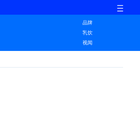
品牌
乳饮
视闻