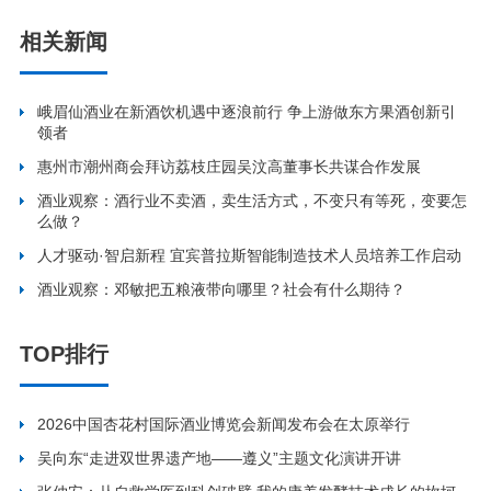
相关新闻
峨眉仙酒业在新酒饮机遇中逐浪前行 争上游做东方果酒创新引
领者
惠州市潮州商会拜访荔枝庄园吴汶高董事长共谋合作发展
酒业观察：酒行业不卖酒，卖生活方式，不变只有等死，变要怎
么做？
人才驱动·智启新程 宜宾普拉斯智能制造技术人员培养工作启动
酒业观察：邓敏把五粮液带向哪里？社会有什么期待？
TOP排行
2026中国杏花村国际酒业博览会新闻发布会在太原举行
吴向东“走进双世界遗产地——遵义”主题文化演讲开讲