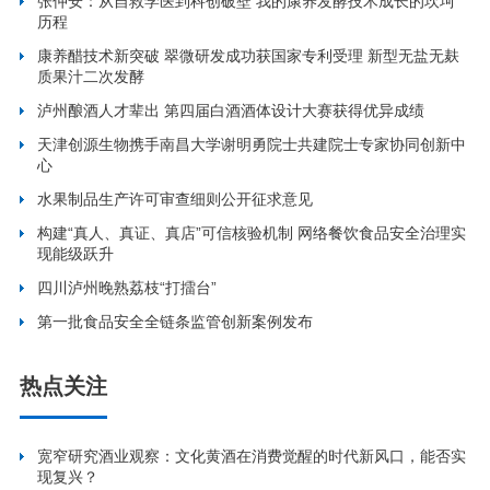
张仲安：从自救学医到科创破壁 我的康养发酵技术成长的坎坷
历程
康养醋技术新突破 翠微研发成功获国家专利受理 新型无盐无麸
质果汁二次发酵
泸州酿酒人才辈出 第四届白酒酒体设计大赛获得优异成绩
天津创源生物携手南昌大学谢明勇院士共建院士专家协同创新中
心
水果制品生产许可审查细则公开征求意见
构建“真人、真证、真店”可信核验机制 网络餐饮食品安全治理实
现能级跃升
四川泸州晚熟荔枝“打擂台”
第一批食品安全全链条监管创新案例发布
热点关注
宽窄研究酒业观察：文化黄酒在消费觉醒的时代新风口，能否实
现复兴？