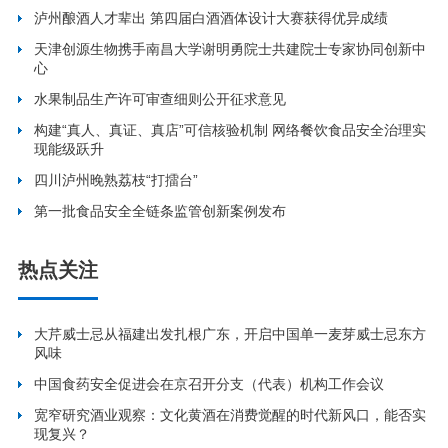
泸州酿酒人才辈出 第四届白酒酒体设计大赛获得优异成绩
天津创源生物携手南昌大学谢明勇院士共建院士专家协同创新中
心
水果制品生产许可审查细则公开征求意见
构建“真人、真证、真店”可信核验机制 网络餐饮食品安全治理实
现能级跃升
四川泸州晚熟荔枝“打擂台”
第一批食品安全全链条监管创新案例发布
热点关注
大芹威士忌从福建出发扎根广东，开启中国单一麦芽威士忌东方
风味
中国食药安全促进会在京召开分支（代表）机构工作会议
宽窄研究酒业观察：文化黄酒在消费觉醒的时代新风口，能否实
现复兴？