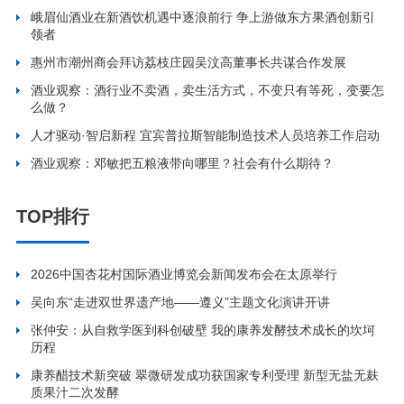
峨眉仙酒业在新酒饮机遇中逐浪前行 争上游做东方果酒创新引
领者
惠州市潮州商会拜访荔枝庄园吴汶高董事长共谋合作发展
酒业观察：酒行业不卖酒，卖生活方式，不变只有等死，变要怎
么做？
人才驱动·智启新程 宜宾普拉斯智能制造技术人员培养工作启动
酒业观察：邓敏把五粮液带向哪里？社会有什么期待？
TOP排行
2026中国杏花村国际酒业博览会新闻发布会在太原举行
吴向东“走进双世界遗产地——遵义”主题文化演讲开讲
张仲安：从自救学医到科创破壁 我的康养发酵技术成长的坎坷
历程
康养醋技术新突破 翠微研发成功获国家专利受理 新型无盐无麸
质果汁二次发酵