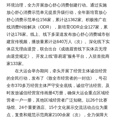
环境治理，全力开展放心舒心消费创建行动。通过实施
放心舒心消费示范单元提质升级行动，全年新培育放心
舒心消费示范单位156家，累计达1362家。积极推广在
线消费纠纷解决（ODR），新培育ODR企业127家，累
计达176家。线上、线下多渠道发布放心舒心消费城市创
建宣传视频，播放量累计达640万人（次）。深化线下实
体店无理由退货，联合出台《成德眉资线下实体店无理
由退货规定》。开发上线“蓉易退”服务平台，入驻首批商
家133家。
在大运会举办期间，牵头开展了经营主体诚信经营
的全民行动，发布了《致全市经营者的一封信》，号召
全市370多万经营主体严守安全底线，诚信守法经营。及
时发放诚信经营宣传画册4万册，确保大运会重点区域经
营者一户一册，其他区域经营者广泛知晓。以26个比赛
场馆、24个重要酒店、15个文化展示交流活动点位为重
点，复查和规范示范商家2100余家（次），全力保障大