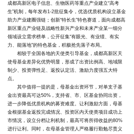
成都高新区电子信息、生物医药等重点产业建立“高考
生”机制，每年发布1-2批征集令，优选优质机构设立基金
助力产业建圈强链；创新“特长生”特色赛道，面向成都高
新区重点产业链及战略性新兴产业和未来产业某一细分
领域设立需求榜单，公开征集“有眼光、有业绩、有实
力、能落地”的特色基金，积极抢先落子布局。
相较于全国各地的天使类引导基金，成都高新区天
使母基金差异化优势明显，形成了出资比例高、地域限
制少、投资弹性足、返投认定活、激励力度强五大特
点。
其中值得一提的是，母基金出资环节，对单支子基
金出资最高可达50%，支持省、市、区基金协同出资，
进一步降低优质机构的募资难度。让利激励方面，母基
金根据基金返投完成情况、投资区内天使类项目成功上
市情况，设立分档让利机制，最高可将所得收益的80%
进行让利。同时，在母基金管理人严格履行勤勉尽责义