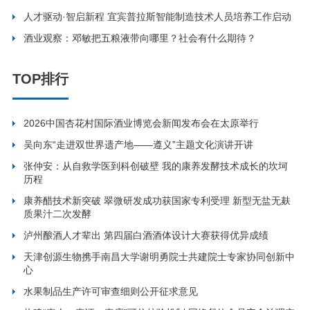
人才驱动·智启新程 宜宾普拉斯智能制造技术人员培养工作启动
酒业观察：邓敏把五粮液带向哪里？社会有什么期待？
TOP排行
2026中国杏花村国际酒业博览会新闻发布会在太原举行
吴向东“走进双世界遗产地——遵义”主题文化演讲开讲
张仲安：从自救学医到科创破壁 我的康养发酵技术成长的坎坷
历程
康养醋技术新突破 翠微研发成功获国家专利受理 新型无盐无麸
质果汁二次发酵
泸州酿酒人才辈出 第四届白酒酒体设计大赛获得优异成绩
天津创源生物携手南昌大学谢明勇院士共建院士专家协同创新中
心
水果制品生产许可审查细则公开征求意见