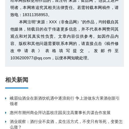
经本网授权使用作品的，应注明“来源：食品网”。违反上述声
明者，本网将追究其相关法律责任。若需转载本网稿件，请
致电：18311358953。
本网注明“来源：XXX（非食品网）”的作品，均转载自其
他媒体，转载目的在于传递更多信息，并不代表本网赞同其
观点和对其真实性负责。文章内容仅供参考。如因作品内
容、版权和其他问题需要联系本网的，请直接点击
《稿件修
改申请表》
表格填写提交，发邮件至
1036200977@qq.com，以便本网知晓处理。
相关新闻
峨眉仙酒业在新酒饮机遇中逐浪前行 争上游做东方果酒创新引
领者
惠州市潮州商会拜访荔枝庄园吴汶高董事长共谋合作发展
酒业观察：酒行业不卖酒，卖生活方式，不变只有等死，变要怎
么做？