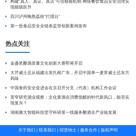
构建“真人、真证、真店”可信核验机制 网络餐饮食品安全治理实
现能级跃升
四川泸州晚熟荔枝“打擂台”
第一批食品安全全链条监管创新案例发布
热点关注
金盏奖酿酒质量文化创新大赛即将开启
大芹威士忌从福建出发扎根广东，开启中国单一麦芽威士忌东方
风味
中国食药安全促进会在京召开分支（代表）机构工作会议
宽窄研究酒业观察：文化黄酒在消费觉醒的时代新风口，能否实
现复兴？
湖南雅大智能科技坚守科研第一线服务酿酒全产业链发展
关于我们
|
联系我们
|
招贤纳士
|
服务合作
|
版权声明