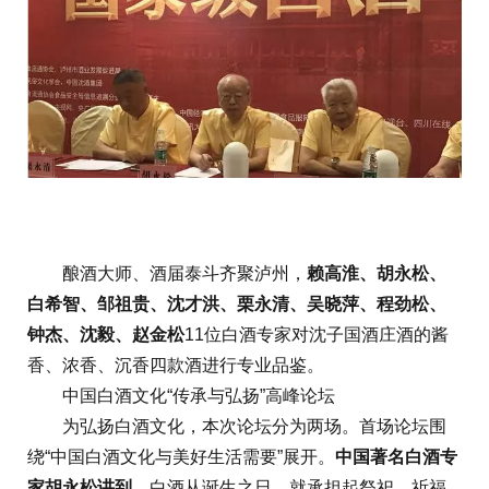
酿酒大师、酒届泰斗齐聚泸州，
赖高淮、胡永松、
白希智、邹祖贵、沈才洪、栗永清、吴晓萍、程劲松、
钟杰、沈毅、赵金松
11位白酒专家对沈子国酒庄酒的酱
香、浓香、沉香四款酒进行专业品鉴。
中国白酒文化“传承与弘扬”高峰论坛
为弘扬白酒文化，本次论坛分为两场。首场论坛围
绕“中国白酒文化与美好生活需要”展开。
中国著名白酒专
家胡永松讲到
，白酒从诞生之日，就承担起祭祀、祈福