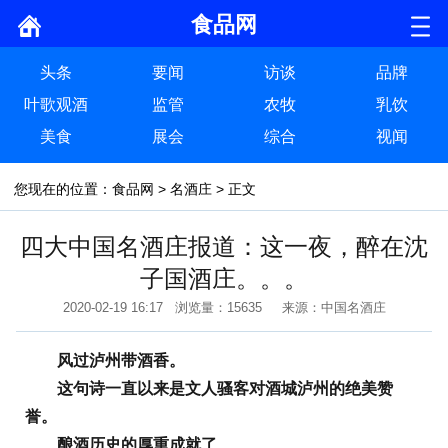
食品网
头条
要闻
访谈
品牌
叶歌观酒
监管
农牧
乳饮
美食
展会
综合
视闻
您现在的位置：
食品网
>
名酒庄
> 正文
四大中国名酒庄报道：这一夜，醉在沈
子国酒庄。。。
2020-02-19 16:17 浏览量：15635 来源：中国名酒庄
风过泸州带酒香。
这句诗一直以来是文人骚客对酒城泸州的绝美赞
誉。
酿酒历史的厚重成就了