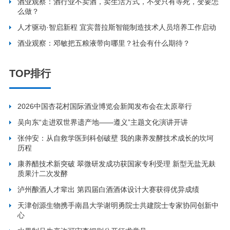
酒业观察：酒行业不卖酒，卖生活方式，不变只有等死，变要怎
么做？
人才驱动·智启新程 宜宾普拉斯智能制造技术人员培养工作启动
酒业观察：邓敏把五粮液带向哪里？社会有什么期待？
TOP排行
2026中国杏花村国际酒业博览会新闻发布会在太原举行
吴向东“走进双世界遗产地——遵义”主题文化演讲开讲
张仲安：从自救学医到科创破壁 我的康养发酵技术成长的坎坷
历程
康养醋技术新突破 翠微研发成功获国家专利受理 新型无盐无麸
质果汁二次发酵
泸州酿酒人才辈出 第四届白酒酒体设计大赛获得优异成绩
天津创源生物携手南昌大学谢明勇院士共建院士专家协同创新中
心