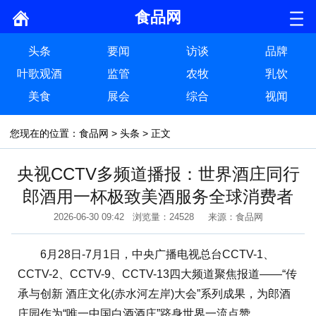
食品网
头条
要闻
访谈
品牌
叶歌观酒
监管
农牧
乳饮
美食
展会
综合
视闻
您现在的位置：
食品网
>
头条
> 正文
央视CCTV多频道播报：世界酒庄同行
郎酒用一杯极致美酒服务全球消费者
2026-06-30 09:42 浏览量：24528 来源：食品网
6月28日-7月1日，中央广播电视总台CCTV-1、
CCTV-2、CCTV-9、CCTV-13四大频道聚焦报道——“传
承与创新 酒庄文化(赤水河左岸)大会”系列成果，为郎酒
庄园作为“唯一中国白酒酒庄”跻身世界一流点赞。