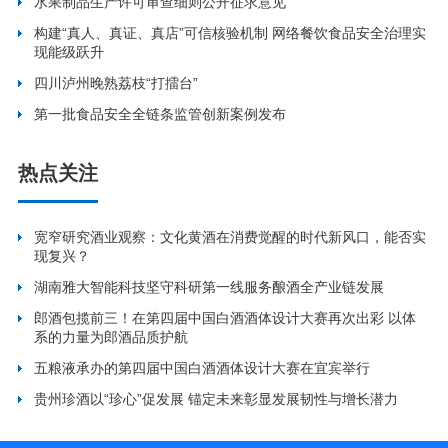
水果制品生产许可审查细则公开征求意见
构建“真人、真证、真店”可信核验机制 网络餐饮食品安全治理实
现能级跃升
四川泸州晚熟荔枝“打擂台”
第一批食品安全全链条监管创新案例发布
热点关注
宽窄研究酒业观察：文化黄酒在消费觉醒的时代新风口，能否实
现复兴？
湖南雅大智能科技坚守科研第一线服务酿酒全产业链发展
郎酒包揽前三！在第四届中国白酒酒体设计大赛再次出彩 以体
系的力量为郎酒品质护航
五粮液承办的第四届中国白酒酒体设计大赛在宜宾举行
贵州珍酒以“珍心”促发展 锚定未来彰显发展韧性与增长潜力