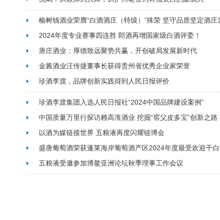
榆树钱酒业荣膺“白酒酒庄（特级）”殊荣 坚守品质坚定酒庄
2024年度专业赛事四连胜 郎酒再增国家级白酒评委！
唐庄酒业：厚德致远聚势共赢，开创破局发展新时代
金酱酒业汪传捷董事长获得贵州省优秀企业家荣誉
珍酒李渡，品牌创新实践得到人民日报评价
珍酒李渡集团入选人民日报社“2024中国品牌建设案例”
中国质量万里行探访赖高淮酒业 挖掘“窖父皮多宝”创新之路
以酒为媒链接世界 五粮液再度闪耀链博会
盛唐葡萄酒荣获蓬莱海岸葡萄酒产区2024年度最受欢迎干
五粮液受邀参加博鳌亚洲论坛秋季理事工作会议