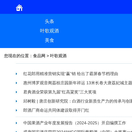
头条
叶歌观酒
美食
您现在的位置：
食品网
>
叶歌观酒
红花郎用精准营销实现“赢”销 给出了霸屏春节档理由
惠州博罗观音阁荔枝庄园新年祥运 13米长卷大唐荔妃城主
君典酒业荣获第九届“红高粱奖”三大奖项
邱树毅 | 唐庄创新研究院：白酒行业新质生产力的传承与创
郎酒厂商命运共同体建设取得开门红
中国果酒产业年度发展报告（2024-2025）开启编撰工作