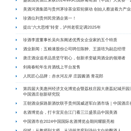
盛唐国宾酒庄荣获2024IWGC国际葡萄酒（中国）大奖赛一
美酒河酒集团与贵州茅珍茶业双轮驱动 创始人蔡波着力产业
珍酒位列贵州民营酒企第一！
提出“六大思维”转变，泸州老窖定调2025年
珍酒李渡董事长吴向东阐述优秀女企业家的五个特质
酒业新闻：五粮液股份公司聘任陈翀、王源培为副总经理
唐庄酒业追求品质坚守初心，创新求变破局酒业的领潮者
剑南春蛇年生肖酒线上平台发售
人民匠心品牌：赤水河左岸 庄园酱酒 青花郎
第四届大美惠州经济文化博览会暨荔枝庄园大唐荔妃城开园活
中国酒庄创新研究院
王朝酒业探路新酒饮联手贵州国威进军白酒市场｜中国酒庄
名酒博览会，打卡宜宾合江门看三江盛景品中国美酒
中国酒市在2024中国国际名酒博览会期间耀眼亮相
倪斌：从教师到大师，从泸州老窖到诗仙太白的酿酒人