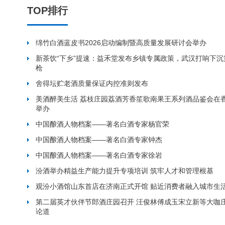
TOP排行
绵竹白酒蓝皮书2026启动编制暨高质量发展研讨会举办
新茶饮“下乡”提速：益禾堂发布乡镇专属政策，武汉打响下沉
枪
舍得坛贮老酒质量保证内控准则发布
美酒醉美生活 荔枝庄园荔酒芳香笙歌南果王系列酒品鉴会在
举办
中国酿酒人物档案——著名白酒专家杨官荣
中国酿酒人物档案——著名白酒专家钟杰
中国酿酒人物档案——著名白酒专家徐岩
汾酒举办精益生产能力提升专项培训 筑牢人才和管理根基
观汾小酒馆山东首店在济南正式开馆 贴近消费者融入城市生
第二届英才伙伴节郎酒庄园召开 汪俊林傅成玉宋立新等大咖
论道