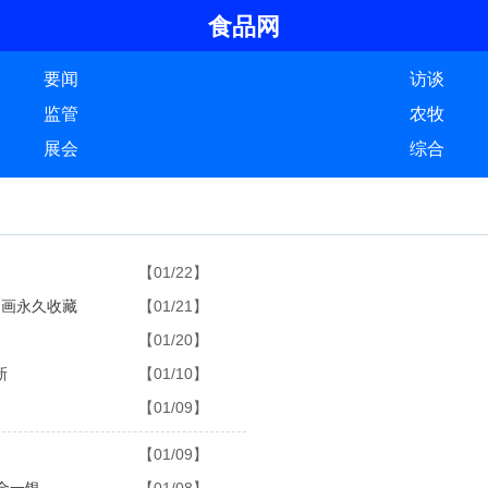
食品网
要闻
访谈
监管
农牧
展会
综合
【01/22】
题画永久收藏
【01/21】
【01/20】
新
【01/10】
【01/09】
【01/09】