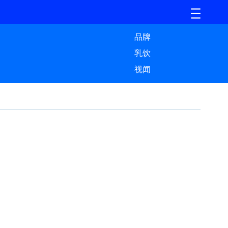
品牌
乳饮
视闻