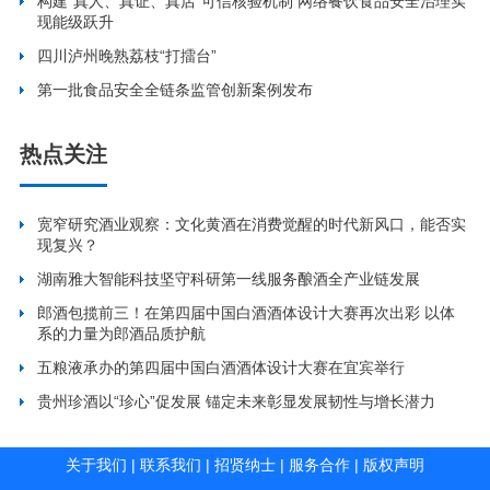
构建“真人、真证、真店”可信核验机制 网络餐饮食品安全治理实
现能级跃升
四川泸州晚熟荔枝“打擂台”
第一批食品安全全链条监管创新案例发布
热点关注
宽窄研究酒业观察：文化黄酒在消费觉醒的时代新风口，能否实
现复兴？
湖南雅大智能科技坚守科研第一线服务酿酒全产业链发展
郎酒包揽前三！在第四届中国白酒酒体设计大赛再次出彩 以体
系的力量为郎酒品质护航
五粮液承办的第四届中国白酒酒体设计大赛在宜宾举行
贵州珍酒以“珍心”促发展 锚定未来彰显发展韧性与增长潜力
关于我们
|
联系我们
|
招贤纳士
|
服务合作
|
版权声明