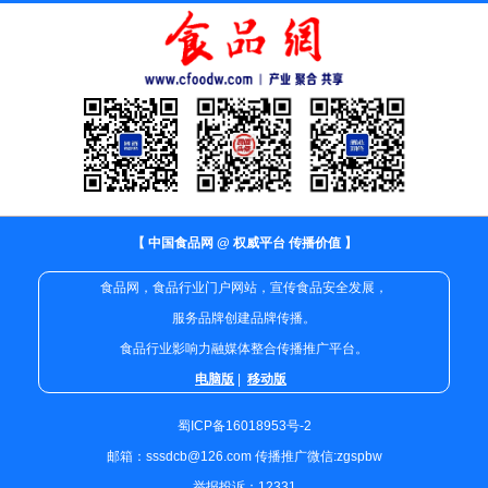
【 中国食品网 @ 权威平台 传播价值 】
食品网，食品行业门户网站，宣传食品安全发展，
服务品牌创建品牌传播。
食品行业影响力融媒体整合传播推广平台。
电脑版
|
移动版
蜀ICP备16018953号-2
邮箱：sssdcb@126.com 传播推广微信:zgspbw
举报投诉：12331