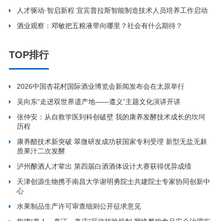
人才驱动·智启新程 宜宾普拉斯智能制造技术人员培养工作启动
酒业观察：邓敏把五粮液带向哪里？社会有什么期待？
TOP排行
2026中国杏花村国际酒业博览会新闻发布会在太原举行
吴向东“走进双世界遗产地——遵义”主题文化演讲开讲
张仲安：从自救学医到科创破壁 我的康养发酵技术成长的坎坷
历程
康养醋技术新突破 翠微研发成功获国家专利受理 新型无盐无麸
质果汁二次发酵
泸州酿酒人才辈出 第四届白酒酒体设计大赛获得优异成绩
天津创源生物携手南昌大学谢明勇院士共建院士专家协同创新中
心
水果制品生产许可审查细则公开征求意见