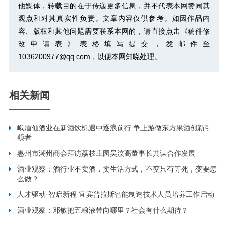
他媒体，转载目的在于传递更多信息，并不代表本网赞同其
观点和对其真实性负责。文章内容仅供参考。如因作品内
容、版权和其他问题需要联系本网的，请直接点击
《稿件修
改申请表》
表格填写提交，发邮件至
1036200977@qq.com，以便本网知晓处理。
相关新闻
峨眉仙酒业在新酒饮机遇中逐浪前行 争上游做东方果酒创新引
领者
惠州市潮州商会拜访荔枝庄园吴汶高董事长共谋合作发展
酒业观察：酒行业不卖酒，卖生活方式，不变只有等死，变要怎
么做？
人才驱动·智启新程 宜宾普拉斯智能制造技术人员培养工作启动
酒业观察：邓敏把五粮液带向哪里？社会有什么期待？