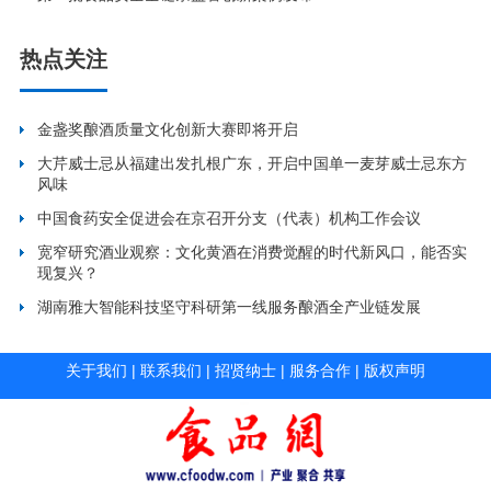
热点关注
金盏奖酿酒质量文化创新大赛即将开启
大芹威士忌从福建出发扎根广东，开启中国单一麦芽威士忌东方
风味
中国食药安全促进会在京召开分支（代表）机构工作会议
宽窄研究酒业观察：文化黄酒在消费觉醒的时代新风口，能否实
现复兴？
湖南雅大智能科技坚守科研第一线服务酿酒全产业链发展
关于我们
|
联系我们
|
招贤纳士
|
服务合作
|
版权声明