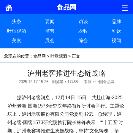
食品网
头条
要闻
访谈
品牌
叶歌观酒
监管
农牧
乳饮
美食
展会
综合
视闻
您现在的位置：
食品网
>
叶歌观酒
> 正文
泸州老窖推进生态链战略
2025-12-17 15:25 浏览量：17468 来源：中国食品网
据泸州老窖消息，12月14日-15日，共赴山海·2025
泸州老窖·国窖1573研究院年终智库研讨会举行。主题论
坛上，泸州老窖股份有限公司党委副书记、总经理，泸
州老窖·国窖1573研究院执行院长林锋表示：“‘十五五’时
期，泸州老窖将推进生态链战略，坚持‘文化铸魂’，坚