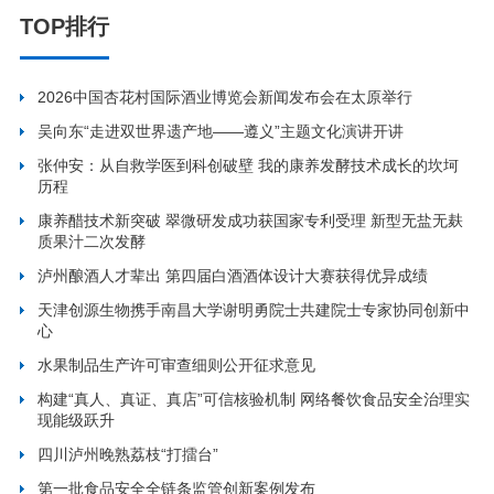
TOP排行
2026中国杏花村国际酒业博览会新闻发布会在太原举行
吴向东“走进双世界遗产地——遵义”主题文化演讲开讲
张仲安：从自救学医到科创破壁 我的康养发酵技术成长的坎坷
历程
康养醋技术新突破 翠微研发成功获国家专利受理 新型无盐无麸
质果汁二次发酵
泸州酿酒人才辈出 第四届白酒酒体设计大赛获得优异成绩
天津创源生物携手南昌大学谢明勇院士共建院士专家协同创新中
心
水果制品生产许可审查细则公开征求意见
构建“真人、真证、真店”可信核验机制 网络餐饮食品安全治理实
现能级跃升
四川泸州晚熟荔枝“打擂台”
第一批食品安全全链条监管创新案例发布