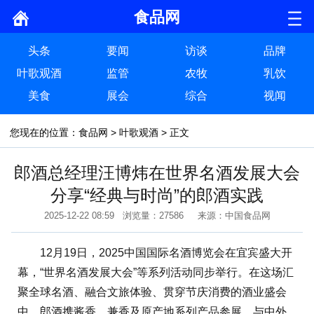
食品网
头条
要闻
访谈
品牌
叶歌观酒
监管
农牧
乳饮
美食
展会
综合
视闻
您现在的位置：
食品网
>
叶歌观酒
> 正文
郎酒总经理汪博炜在世界名酒发展大会
分享“经典与时尚”的郎酒实践
2025-12-22 08:59 浏览量：27586 来源：中国食品网
12月19日，2025中国国际名酒博览会在宜宾盛大开
幕，“世界名酒发展大会”等系列活动同步举行。在这场汇
聚全球名酒、融合文旅体验、贯穿节庆消费的酒业盛会
中，郎酒携酱香、兼香及原产地系列产品参展，与中外