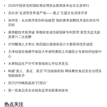
2026中国杏花村国际酒业博览会新闻发布会在太原举行
吴向东“走进双世界遗产地——遵义”主题文化演讲开讲
张仲安：从自救学医到科创破壁 我的康养发酵技术成长的坎坷
历程
康养醋技术新突破 翠微研发成功获国家专利受理 新型无盐无麸
质果汁二次发酵
泸州酿酒人才辈出 第四届白酒酒体设计大赛获得优异成绩
天津创源生物携手南昌大学谢明勇院士共建院士专家协同创新中
心
水果制品生产许可审查细则公开征求意见
构建“真人、真证、真店”可信核验机制 网络餐饮食品安全治理实
现能级跃升
四川泸州晚熟荔枝“打擂台”
第一批食品安全全链条监管创新案例发布
热点关注