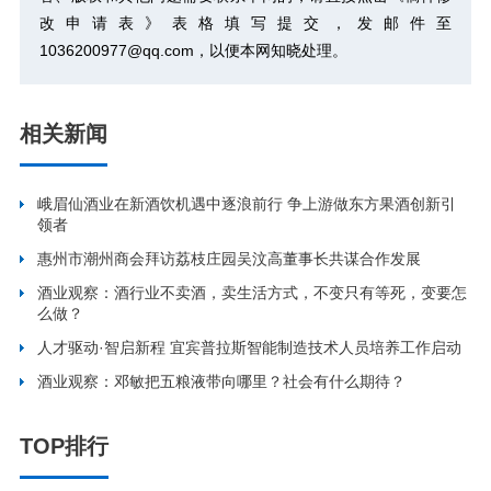
改申请表》
表格填写提交，发邮件至
1036200977@qq.com，以便本网知晓处理。
相关新闻
峨眉仙酒业在新酒饮机遇中逐浪前行 争上游做东方果酒创新引
领者
惠州市潮州商会拜访荔枝庄园吴汶高董事长共谋合作发展
酒业观察：酒行业不卖酒，卖生活方式，不变只有等死，变要怎
么做？
人才驱动·智启新程 宜宾普拉斯智能制造技术人员培养工作启动
酒业观察：邓敏把五粮液带向哪里？社会有什么期待？
TOP排行