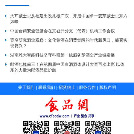
大芹威士忌从福建出发扎根广东，开启中国单一麦芽威士忌东方
风味
中国食药安全促进会在京召开分支（代表）机构工作会议
宽窄研究酒业观察：文化黄酒在消费觉醒的时代新风口，能否实
现复兴？
湖南雅大智能科技坚守科研第一线服务酿酒全产业链发展
郎酒包揽前三！在第四届中国白酒酒体设计大赛再次出彩 以体
系的力量为郎酒品质护航
关于我们
|
联系我们
|
招贤纳士
|
服务合作
|
版权声明