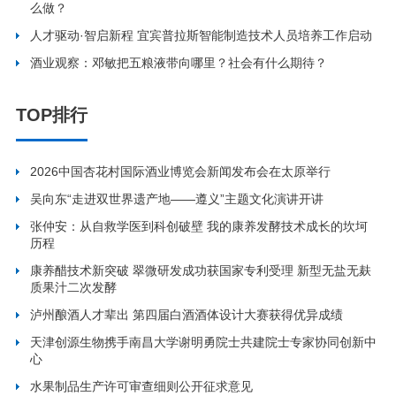
么做？
人才驱动·智启新程 宜宾普拉斯智能制造技术人员培养工作启动
酒业观察：邓敏把五粮液带向哪里？社会有什么期待？
TOP排行
2026中国杏花村国际酒业博览会新闻发布会在太原举行
吴向东“走进双世界遗产地——遵义”主题文化演讲开讲
张仲安：从自救学医到科创破壁 我的康养发酵技术成长的坎坷
历程
康养醋技术新突破 翠微研发成功获国家专利受理 新型无盐无麸
质果汁二次发酵
泸州酿酒人才辈出 第四届白酒酒体设计大赛获得优异成绩
天津创源生物携手南昌大学谢明勇院士共建院士专家协同创新中
心
水果制品生产许可审查细则公开征求意见