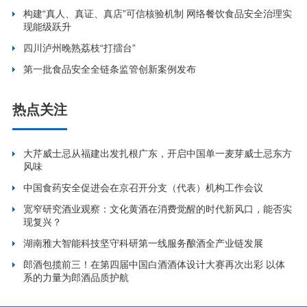
构建“真人、真证、真店”可信核验机制 网络餐饮食品安全治理实
现能级跃升
四川泸州晚熟荔枝“打擂台”
第一批食品安全全链条监管创新案例发布
热点关注
大芹威士忌从福建出发扎根广东，开启中国单一麦芽威士忌东方
风味
中国食药安全促进会在京召开分支（代表）机构工作会议
宽窄研究酒业观察：文化黄酒在消费觉醒的时代新风口，能否实
现复兴？
湖南雅大智能科技坚守科研第一线服务酿酒全产业链发展
郎酒包揽前三！在第四届中国白酒酒体设计大赛再次出彩 以体
系的力量为郎酒品质护航