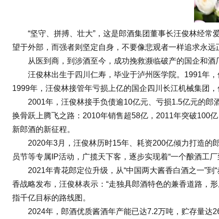
“坚守、拼搏、壮大”，这是郎酒集团董事长汪俊林经常爱
望于外部，而强者则坚定自身，不要像悲观者一样追求永远
从医到商，到涉酒至今，成功挽救濒临破产的国企和酒厂，
‌汪俊林出生于四川仁寿，毕业于泸州医学院。1991年，
1999年，汪俊林接管年亏损上亿的国企四川长江机械集团，
2001年，汪俊林接手负债逾10亿元、亏损1.5亿元的
换骨跃上腾飞之路：2010年销售超58亿，2011年突破100亿
新郎酒的新征程。
2020年3月，汪俊林历时15年、耗资200亿倾力打造的
员节等专属IP活动，广揽天下客，逐步实现着“一个酿酒工
2021年青花郎定位升级，从“中国两大酱香白酒之一”到“
香战略发布，汪俊林表示：“走独具郎酒特色的兼香道路，形成
指千亿目标的路线图。
2024年，郎酒优质酱酒年产能已达7.2万吨，贮存量达