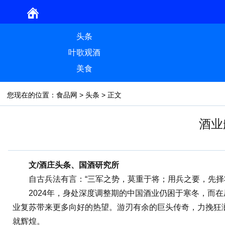
头条
叶歌观酒
美食
您现在的位置：
食品网
>
头条
> 正文
酒业
文/酒庄头条、国酒研究所
自古兵法有言：“三军之势，莫重于将；用兵之要，先择将
2024年，身处深度调整期的中国酒业仍困于寒冬，而在
业复苏带来更多向好的热望。游刃有余的巨头传奇，力挽狂
就辉煌。