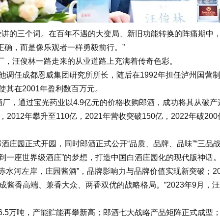
讲的三个词。在百年不遇的大变局、新旧功能转换的阵痛期中，
正确，而是像乐观者一样勇毅前行。”
‌汪俊林一路走来的从业道路上充满着传奇色彩。‌
他调任成都恩威集团研究所所长，随后在1992年担任泸州国营
使其在2001年盈利数百万元。
郎酒厂，通过宝光药业以4.9亿元的价格收购郎酒，成功将其从破
，2012年攀升至110亿，2021年营收突破150亿，2022年破
郎酒庄园正式开园，同时郎酒正式公开“品质、品牌、品味”“三品
厂到一座世界级酒庄”的梦想，打造中国白酒庄园化的现代版神话
赤水河左岸，庄园酱酒”，品牌影响力与品牌价值实现新突破；20
酱香高端、兼香大众、两香双优的战略格局。”2023年9月，
26.5万吨，产能贮能再攀新高；郎酒七大战略产品矩阵正式成