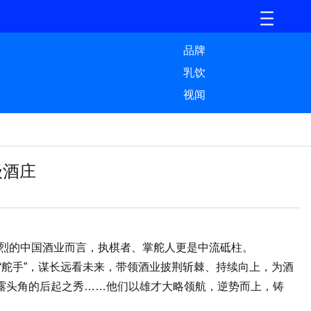
品牌
乳饮
视闻
级酒庄
激烈的中国酒业而言，执棋者、掌舵人更是中流砥柱。
舵手”，谋长远看未来，带领酒业披荆斩棘、持续向上，为酒
露头角的后起之秀……他们以雄才大略领航，逆势而上，铸