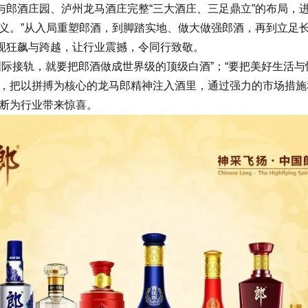
与郎酒庄园、泸州龙马酒庄完整“三大酒庄、三足鼎立”的布局，
。”从入局重塑郎酒，到脚踏实地、做大做强郎酒，再到立足长
现狂飙与跨越，让行业震撼，令同行致敬。
国际接轨，就要把郎酒做成世界级的顶级白酒”；“要把美好生活
情，把以拼搏为核心的龙马郎精神注入酒里，通过强力的市场措施
不断为行业带来惊喜。