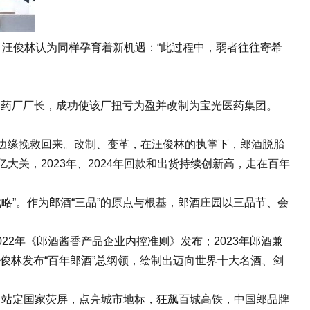
汪俊林认为同样孕育着新机遇：“此过程中，弱者往往寄希
制药厂厂长，成功使该厂扭亏为盈并改制为宝光医药集团。‌
产边缘挽救回来。改制、变革，在汪俊林的执掌下，郎酒脱胎
200亿大关，2023年、2024年回款和出货持续创新高，走在百年
战略”。作为郎酒“三品”的原点与根基，郎酒庄园以三品节、会
。
22年《郎酒酱香产品企业内控准则》发布；2023年郎酒兼
汪俊林发布“百年郎酒”总纲领，绘制出迈向世界十大名酒、剑
型；站定国家荧屏，点亮城市地标，狂飙百城高铁，中国郎品牌