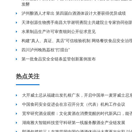
发酵
泸州酿酒人才辈出 第四届白酒酒体设计大赛获得优异成绩
天津创源生物携手南昌大学谢明勇院士共建院士专家协同创
水果制品生产许可审查细则公开征求意见
构建“真人、真证、真店”可信核验机制 网络餐饮食品安全治
四川泸州晚熟荔枝“打擂台”
第一批食品安全全链条监管创新案例发布
热点关注
大芹威士忌从福建出发扎根广东，开启中国单一麦芽威士忌
中国食药安全促进会在京召开分支（代表）机构工作会议
宽窄研究酒业观察：文化黄酒在消费觉醒的时代新风口，能
湖南雅大智能科技坚守科研第一线服务酿酒全产业链发展
郎酒包揽前三！在第四届中国白酒酒体设计大赛再次出彩 以