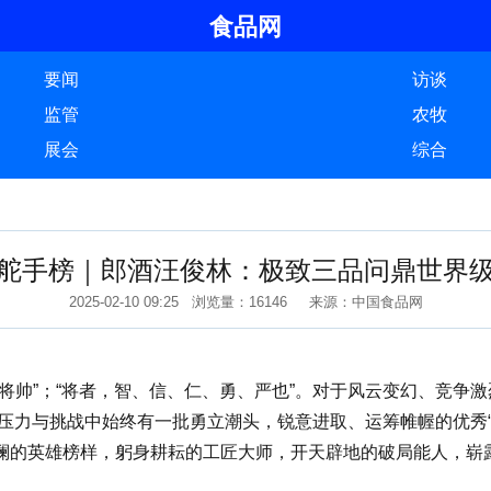
食品网
要闻
访谈
监管
农牧
展会
综合
舵手榜｜郎酒汪俊林：极致三品问鼎世界
2025-02-10 09:25 浏览量：16146 来源：中国食品网
帅”；“将者，智、信、仁、勇、严也”。对于风云变幻、竞争
压力与挑战中始终有一批勇立潮头，锐意进取、运筹帷幄的优秀“
澜的英雄榜样，躬身耕耘的工匠大师，开天辟地的破局能人，崭