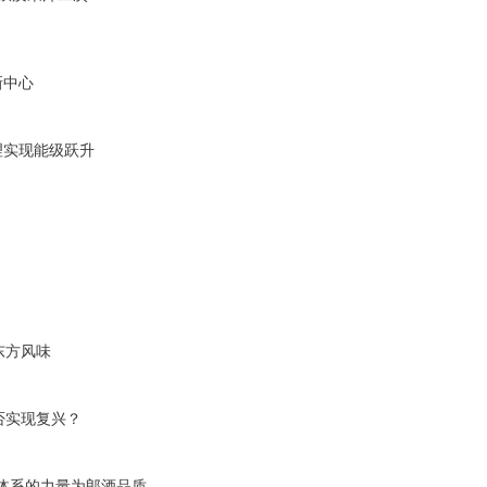
新中心
理实现能级跃升
东方风味
否实现复兴？
体系的力量为郎酒品质