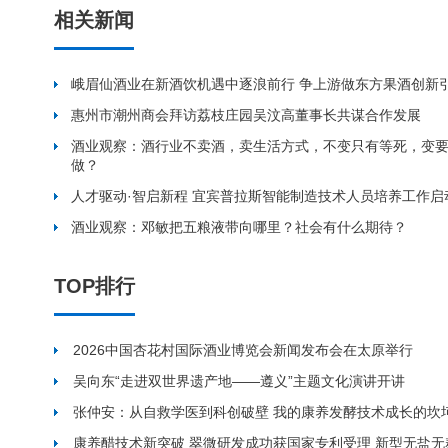
相关新闻
峨眉仙酒业在新酒饮机遇中逐浪前行 争上游做东方果酒创新
惠州市潮州商会拜访荔枝庄园吴汶高董事长共谋合作发展
酒业观察：酒行业不卖酒，卖生活方式，不变只有等死，变
做？
人才驱动·智启新程 宜宾普拉斯智能制造技术人员培养工作启
酒业观察：邓敏把五粮液带向哪里？社会有什么期待？
TOP排行
2026中国杏花村国际酒业博览会新闻发布会在太原举行
吴向东“走进双世界遗产地——遵义”主题文化演讲开讲
张仲安：从自救学医到科创破壁 我的康养发酵技术成长的坎
康养醋技术新突破 翠微研发成功获国家专利受理 新型无盐