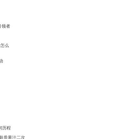
引领者
要怎么
动
坷历程
无麸质果汁二次