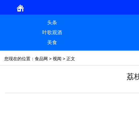
头条
叶歌观酒
美食
您现在的位置：
食品网
>
视闻
> 正文
荔