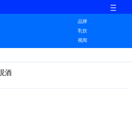
品牌
乳饮
视闻
观酒