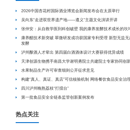
2026中国杏花村国际酒业博览会新闻发布会在太原举行
吴向东“走进双世界遗产地——遵义”主题文化演讲开讲
张仲安：从自救学医到科创破壁 我的康养发酵技术成长的坎
康养醋技术新突破 翠微研发成功获国家专利受理 新型无盐
发酵
泸州酿酒人才辈出 第四届白酒酒体设计大赛获得优异成绩
天津创源生物携手南昌大学谢明勇院士共建院士专家协同创
水果制品生产许可审查细则公开征求意见
构建“真人、真证、真店”可信核验机制 网络餐饮食品安全治
四川泸州晚熟荔枝“打擂台”
第一批食品安全全链条监管创新案例发布
热点关注