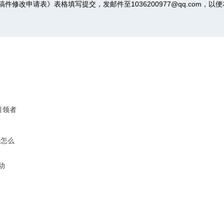
稿件修改申请表》
表格填写提交，发邮件至1036200977@qq.com，
引领者
要怎么
动