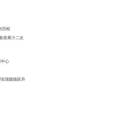
坷历程
无麸质果汁二次
新中心
理实现能级跃升