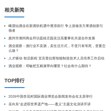
相关新闻
峨眉仙酒业在新酒饮机遇中逐浪前行 争上游做东方果酒创新引
领者
惠州市潮州商会拜访荔枝庄园吴汶高董事长共谋合作发展
酒业观察：酒行业不卖酒，卖生活方式，不变只有等死，变要怎
么做？
人才驱动·智启新程 宜宾普拉斯智能制造技术人员培养工作启动
酒业观察：邓敏把五粮液带向哪里？社会有什么期待？
TOP排行
2026中国杏花村国际酒业博览会新闻发布会在太原举行
吴向东“走进双世界遗产地——遵义”主题文化演讲开讲