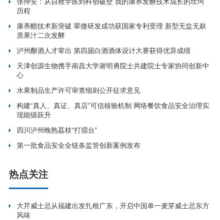
张仲安：从自救学医到科创破壁 我的康养发酵技术成长的坎坷
历程
康养醋技术新突破 翠微研发成功获国家专利受理 新型无盐无麸
质果汁二次发酵
泸州酿酒人才辈出 第四届白酒酒体设计大赛获得优异成绩
天津创源生物携手南昌大学谢明勇院士共建院士专家协同创新中
心
水果制品生产许可审查细则公开征求意见
构建“真人、真证、真店”可信核验机制 网络餐饮食品安全治理实
现能级跃升
四川泸州晚熟荔枝“打擂台”
第一批食品安全全链条监管创新案例发布
热点关注
大芹威士忌从福建出发扎根广东，开启中国单一麦芽威士忌东方
风味