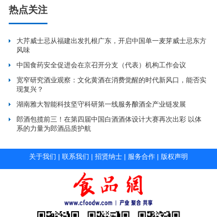
热点关注
大芹威士忌从福建出发扎根广东，开启中国单一麦芽威士忌东方
风味
中国食药安全促进会在京召开分支（代表）机构工作会议
宽窄研究酒业观察：文化黄酒在消费觉醒的时代新风口，能否实
现复兴？
湖南雅大智能科技坚守科研第一线服务酿酒全产业链发展
郎酒包揽前三！在第四届中国白酒酒体设计大赛再次出彩 以体
系的力量为郎酒品质护航
关于我们
|
联系我们
|
招贤纳士
|
服务合作
|
版权声明