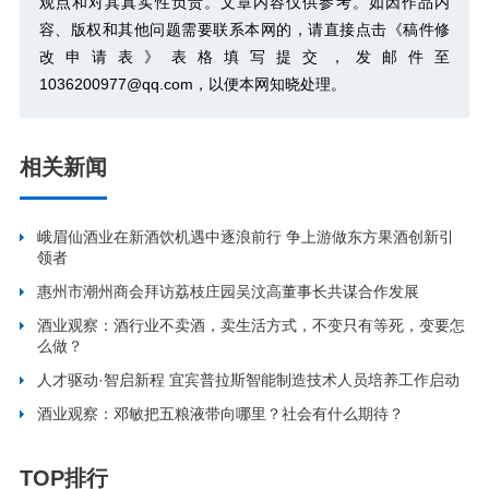
观点和对其真实性负责。文章内容仅供参考。如因作品内
容、版权和其他问题需要联系本网的，请直接点击
《稿件修
改申请表》
表格填写提交，发邮件至
1036200977@qq.com，以便本网知晓处理。
相关新闻
峨眉仙酒业在新酒饮机遇中逐浪前行 争上游做东方果酒创新引
领者
惠州市潮州商会拜访荔枝庄园吴汶高董事长共谋合作发展
酒业观察：酒行业不卖酒，卖生活方式，不变只有等死，变要怎
么做？
人才驱动·智启新程 宜宾普拉斯智能制造技术人员培养工作启动
酒业观察：邓敏把五粮液带向哪里？社会有什么期待？
TOP排行