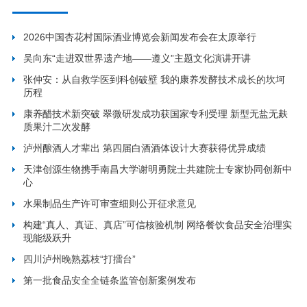
2026中国杏花村国际酒业博览会新闻发布会在太原举行
吴向东“走进双世界遗产地——遵义”主题文化演讲开讲
张仲安：从自救学医到科创破壁 我的康养发酵技术成长的坎坷
历程
康养醋技术新突破 翠微研发成功获国家专利受理 新型无盐无麸
质果汁二次发酵
泸州酿酒人才辈出 第四届白酒酒体设计大赛获得优异成绩
天津创源生物携手南昌大学谢明勇院士共建院士专家协同创新中
心
水果制品生产许可审查细则公开征求意见
构建“真人、真证、真店”可信核验机制 网络餐饮食品安全治理实
现能级跃升
四川泸州晚熟荔枝“打擂台”
第一批食品安全全链条监管创新案例发布