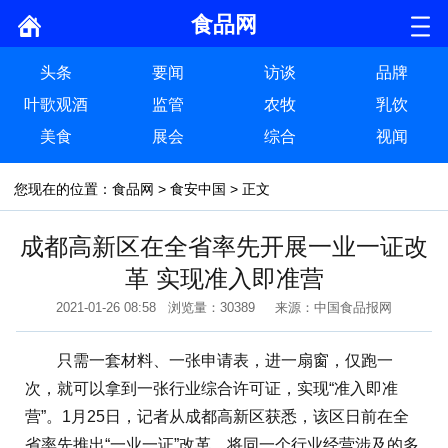
食品网
头条
要闻
访谈
品牌
叶歌观酒
监管
农牧
乳饮
美食
展会
综合
视闻
您现在的位置：
食品网
>
食安中国
> 正文
成都高新区在全省率先开展一业一证改
革 实现准入即准营
2021-01-26 08:58 浏览量：30389 来源：中国食品报网
只需一套材料、一张申请表，进一扇窗，仅跑一
次，就可以拿到一张行业综合许可证，实现“准入即准
营”。1月25日，记者从成都高新区获悉，该区日前在全
省率先推出“一业一证”改革，将同一个行业经营涉及的多