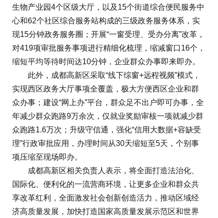
生物产业园4个区级大厅，以及15个街道综合便民服务中
心和62个社区综合服务站构成的三级政务服务体系，实
现15分钟政务服务圈；开展“一窗受理、受办分离”改革，
对419项审批服务事项进行精细化梳理，缩减窗口16个，
缩短平均等待时间达10分钟，企业群众办事即来即办。
此外，成都高新区采取“线下综窗+远程视频”模式，
实现西区政务大厅事项全覆盖，极大方便西区企业和群
众办事；建设“网上办”平台，群众足不出户即可办事，全
年减少群众跑路9万余次，仅就业奖励审核一项就减少群
众跑路1.6万次；升级守信通，强化“信用大数据+容缺受
理”行政审批应用，办理时间从30天缩短至5天，个别事
项压缩至现场即办。
成都高新区相关负责人表示，将全面打造法治化、
国际化、便利化的一流营商环境，让更多企业和群众共
享改革红利，全面激发社会创新创造活力，推动区域经
济高质量发展，加快打造国家高质量发展示范区和世界