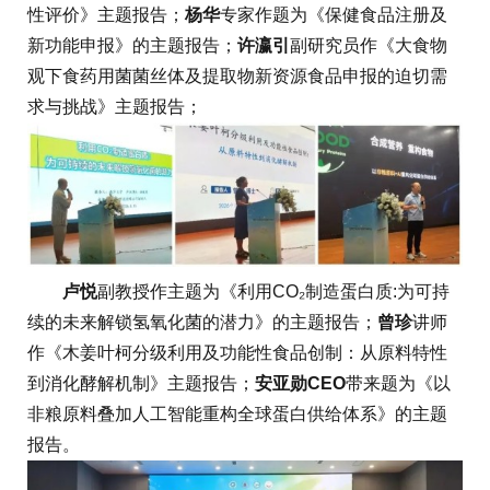
性评价》主题报告；
杨华
专家作题为《保健食品注册及
新功能申报》的主题报告；
许瀛引
副研究员作《大食物
观下食药用菌菌丝体及提取物新资源食品申报的迫切需
求与挑战》主题报告；
卢悦
副教授作主题为《利用CO₂制造蛋白质:为可持
续的未来解锁氢氧化菌的潜力》的主题报告；
曾珍
讲师
作《木姜叶柯分级利用及功能性食品创制：从原料特性
到消化酵解机制》主题报告；
安亚勋CEO
带来题为《以
非粮原料叠加人工智能重构全球蛋白供给体系》的主题
报告。