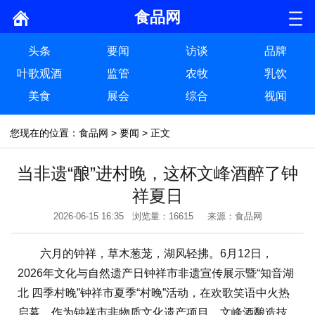
食品网
头条
要闻
访谈
品牌
叶歌观酒
监管
农牧
乳饮
美食
展会
综合
视闻
您现在的位置：
食品网
>
要闻
> 正文
当非遗“酿”进村晚，这杯文峰酒醉了钟
祥夏日
2026-06-15 16:35 浏览量：16615 来源：食品网
六月的钟祥，草木葱茏，湖风轻拂。6月12日，
2026年文化与自然遗产日钟祥市非遗宣传展示暨“知音湖
北 四季村晚”钟祥市夏季“村晚”活动，在欢歌笑语中火热
启幕。作为钟祥市非物质文化遗产项目，文峰酒酿造技