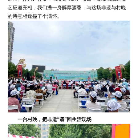
艺应邀亮相，我们携一身醇厚酒香，与这场非遗与村晚
的诗意相逢撞了个满怀。
一台村晚，把非遗“请”回生活现场