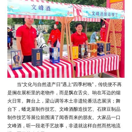
当“文化与自然遗产日”遇上“四季村晚”，传统便不再
是搁在展柜里的老物件，而是飘在舌尖、响在耳边的烟
火日常。舞台上，梁山调等本土非遗轮番活态展演；舞
台下，蟠龙菜制作技艺、文峰酒酿造技艺、石牌豆制品
制作技艺等展位前围满了闻香而来的朋友。大家品一口
文峰酒，听一段老手艺故事，非遗就这样自然而然地流