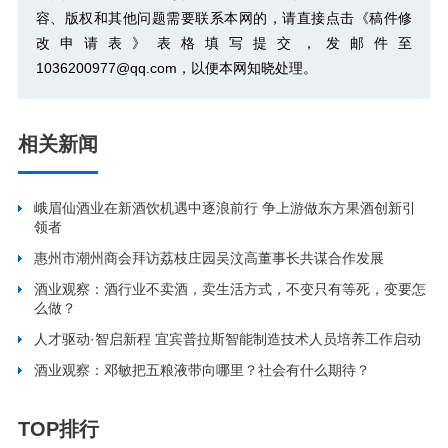
容、版权和其他问题需要联系本网的，请直接点击
《稿件修
改申请表》
表格填写提交，发邮件至
1036200977@qq.com，以便本网知晓处理。
相关新闻
峨眉仙酒业在新酒饮机遇中逐浪前行 争上游做东方果酒创新引
领者
惠州市潮州商会拜访荔枝庄园吴汶高董事长共谋合作发展
酒业观察：酒行业不卖酒，卖生活方式，不变只有等死，变要怎
么做？
人才驱动·智启新程 宜宾普拉斯智能制造技术人员培养工作启动
酒业观察：邓敏把五粮液带向哪里？社会有什么期待？
TOP排行