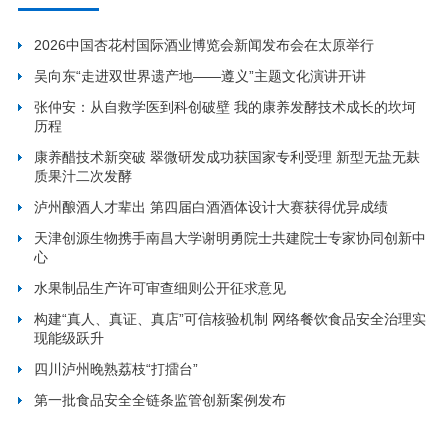
2026中国杏花村国际酒业博览会新闻发布会在太原举行
吴向东“走进双世界遗产地——遵义”主题文化演讲开讲
张仲安：从自救学医到科创破壁 我的康养发酵技术成长的坎坷
历程
康养醋技术新突破 翠微研发成功获国家专利受理 新型无盐无麸
质果汁二次发酵
泸州酿酒人才辈出 第四届白酒酒体设计大赛获得优异成绩
天津创源生物携手南昌大学谢明勇院士共建院士专家协同创新中
心
水果制品生产许可审查细则公开征求意见
构建“真人、真证、真店”可信核验机制 网络餐饮食品安全治理实
现能级跃升
四川泸州晚熟荔枝“打擂台”
第一批食品安全全链条监管创新案例发布