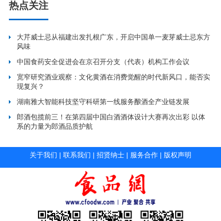
热点关注
大芹威士忌从福建出发扎根广东，开启中国单一麦芽威士忌东方
风味
中国食药安全促进会在京召开分支（代表）机构工作会议
宽窄研究酒业观察：文化黄酒在消费觉醒的时代新风口，能否实
现复兴？
湖南雅大智能科技坚守科研第一线服务酿酒全产业链发展
郎酒包揽前三！在第四届中国白酒酒体设计大赛再次出彩 以体
系的力量为郎酒品质护航
关于我们
|
联系我们
|
招贤纳士
|
服务合作
|
版权声明