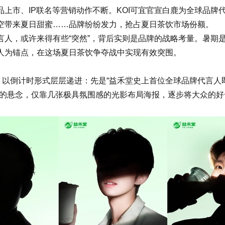
市、IP联名等营销动作不断。KOI可宜官宣白鹿为全球品牌
空带来夏日甜蜜……品牌纷纷发力，抢占夏日茶饮市场份额。
，或许来得有些“突然”，背后实则是品牌的战略考量。暑期是
人为锚点，在这场夏日茶饮争夺战中实现有效突围。
倒计时形式层层递进：先是“益禾堂史上首位全球品牌代言人即将
言人”的悬念，仅靠几张极具氛围感的光影布局海报，逐步将大众