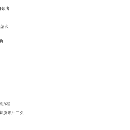
引领者
要怎么
动
坷历程
无麸质果汁二次