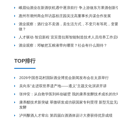
峨眉仙酒业在新酒饮机遇中逐浪前行 争上游做东方果酒创新
惠州市潮州商会拜访荔枝庄园吴汶高董事长共谋合作发展
酒业观察：酒行业不卖酒，卖生活方式，不变只有等死，变
做？
人才驱动·智启新程 宜宾普拉斯智能制造技术人员培养工作启
酒业观察：邓敏把五粮液带向哪里？社会有什么期待？
TOP排行
2026中国杏花村国际酒业博览会新闻发布会在太原举行
吴向东“走进双世界遗产地——遵义”主题文化演讲开讲
张仲安：从自救学医到科创破壁 我的康养发酵技术成长的坎
康养醋技术新突破 翠微研发成功获国家专利受理 新型无盐
发酵
泸州酿酒人才辈出 第四届白酒酒体设计大赛获得优异成绩