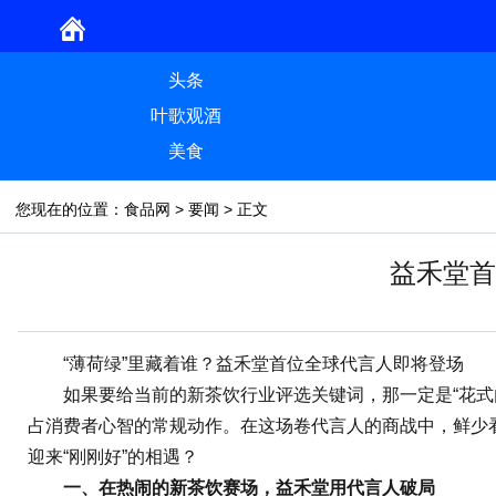
头条
叶歌观酒
美食
您现在的位置：
食品网
>
要闻
> 正文
益禾堂首
“薄荷绿”里藏着谁？益禾堂首位全球代言人即将登场
如果要给当前的新茶饮行业评选关键词，那一定是“花式内
占消费者心智的常规动作。在这场卷代言人的商战中，鲜少
迎来“刚刚好”的相遇？
一、
在热闹的新茶饮赛场，益禾堂用代言人破局