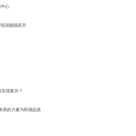
新中心
理实现能级跃升
否实现复兴？
体系的力量为郎酒品质