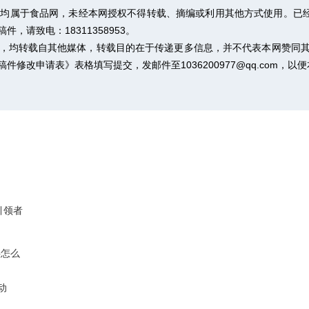
权均属于食品网，未经本网授权不得转载、摘编或利用其他方式使用。已经
请致电：18311358953。
作品，均转载自其他媒体，转载目的在于传递更多信息，并不代表本网赞同
稿件修改申请表》
表格填写提交，发邮件至1036200977@qq.com，
引领者
要怎么
动