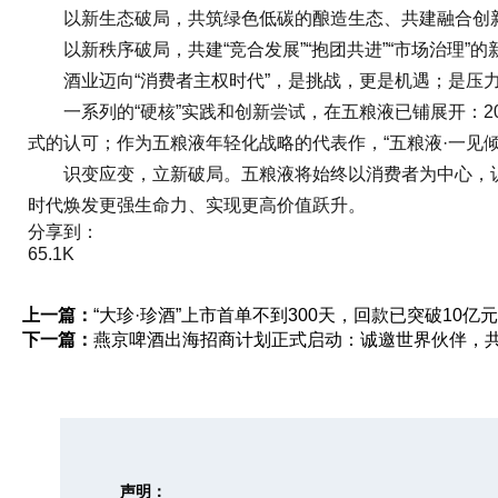
以新生态破局，共筑绿色低碳的酿造生态、共建融合创新
以新秩序破局，共建“竞合发展”“抱团共进”“市场治理”
酒业迈向“消费者主权时代”，是挑战，更是机遇；是压力
一系列的“硬核”实践和创新尝试，在五粮液已铺展开：20
式的认可；作为五粮液年轻化战略的代表作，“五粮液·一见
识变应变，立新破局。五粮液将始终以消费者为中心，识
时代焕发更强生命力、实现更高价值跃升。
分享到：
65.1K
上一篇：
“大珍·珍酒”上市首单不到300天，回款已突破10亿
下一篇：
燕京啤酒出海招商计划正式启动：诚邀世界伙伴，
声明：