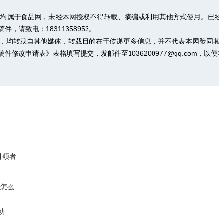
权均属于食品网，未经本网授权不得转载、摘编或利用其他方式使用。已经
请致电：18311358953。
作品，均转载自其他媒体，转载目的在于传递更多信息，并不代表本网赞同
稿件修改申请表》
表格填写提交，发邮件至1036200977@qq.com，
引领者
要怎么
动