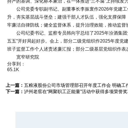
持严的基调、深化标本兼治，在一体推进“三不腐”上持续发
公司党委专职副书记、副董事长李振寰作2026年党建工
升，夯实基层战斗堡垒；建强干部人才队伍，强化支撑保障
牢廉洁自律防线；健全监督体系，提升治理效能，推动监督
公司纪委书记、监察专员韩向宇总结了2025年汾酒集团党
五五”开好局起好步。会上，部分二级党组织作2025年度党
班子监督工作个人述责述廉汇报；部分二级基层党组织作表
宽窄研究院
分享到：
65.1K
上一篇：
五粮液股份公司市场管理部召开年度工作会 明确工
下一篇：
泸州老窖在“网聚职工正能量”活动中获得多项荣誉奖