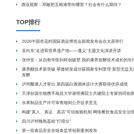
酒业观察：邓敏把五粮液带向哪里？社会有什么期待？
TOP排行
2026中国杏花村国际酒业博览会新闻发布会在太原举行
吴向东“走进双世界遗产地——遵义”主题文化演讲开讲
张仲安：从自救学医到科创破壁 我的康养发酵技术成长的坎
康养醋技术新突破 翠微研发成功获国家专利受理 新型无盐
发酵
泸州酿酒人才辈出 第四届白酒酒体设计大赛获得优异成绩
天津创源生物携手南昌大学谢明勇院士共建院士专家协同创
水果制品生产许可审查细则公开征求意见
构建“真人、真证、真店”可信核验机制 网络餐饮食品安全治
四川泸州晚熟荔枝“打擂台”
第一批食品安全全链条监管创新案例发布