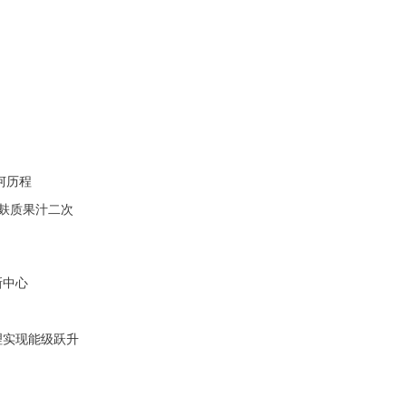
坷历程
无麸质果汁二次
新中心
理实现能级跃升