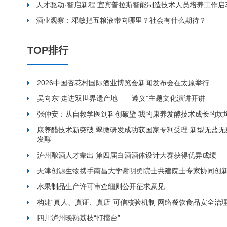
人才驱动·智启新程 宜宾普拉斯智能制造技术人员培养工作启
酒业观察：邓敏把五粮液带向哪里？社会有什么期待？
TOP排行
2026中国杏花村国际酒业博览会新闻发布会在太原举行
吴向东“走进双世界遗产地——遵义”主题文化演讲开讲
张仲安：从自救学医到科创破壁 我的康养发酵技术成长的坎
康养醋技术新突破 翠微研发成功获国家专利受理 新型无盐
发酵
泸州酿酒人才辈出 第四届白酒酒体设计大赛获得优异成绩
天津创源生物携手南昌大学谢明勇院士共建院士专家协同创
水果制品生产许可审查细则公开征求意见
构建“真人、真证、真店”可信核验机制 网络餐饮食品安全治
四川泸州晚熟荔枝“打擂台”