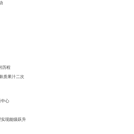
动
坷历程
无麸质果汁二次
新中心
理实现能级跃升