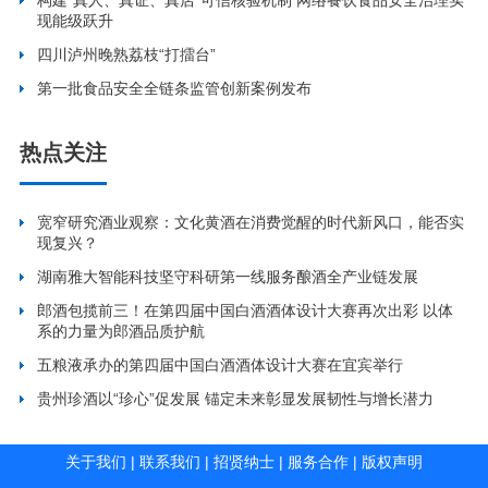
现能级跃升
四川泸州晚熟荔枝“打擂台”
第一批食品安全全链条监管创新案例发布
热点关注
宽窄研究酒业观察：文化黄酒在消费觉醒的时代新风口，能否实
现复兴？
湖南雅大智能科技坚守科研第一线服务酿酒全产业链发展
郎酒包揽前三！在第四届中国白酒酒体设计大赛再次出彩 以体
系的力量为郎酒品质护航
五粮液承办的第四届中国白酒酒体设计大赛在宜宾举行
贵州珍酒以“珍心”促发展 锚定未来彰显发展韧性与增长潜力
关于我们
|
联系我们
|
招贤纳士
|
服务合作
|
版权声明