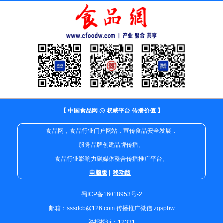
【 中国食品网 @ 权威平台 传播价值 】
食品网，食品行业门户网站，宣传食品安全发展，
服务品牌创建品牌传播。
食品行业影响力融媒体整合传播推广平台。
电脑版
|
移动版
蜀ICP备16018953号-2
邮箱：sssdcb@126.com 传播推广微信:zgspbw
举报投诉：12331