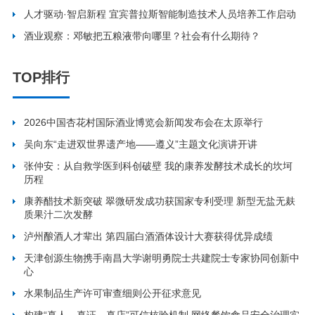
人才驱动·智启新程 宜宾普拉斯智能制造技术人员培养工作启动
酒业观察：邓敏把五粮液带向哪里？社会有什么期待？
TOP排行
2026中国杏花村国际酒业博览会新闻发布会在太原举行
吴向东“走进双世界遗产地——遵义”主题文化演讲开讲
张仲安：从自救学医到科创破壁 我的康养发酵技术成长的坎坷
历程
康养醋技术新突破 翠微研发成功获国家专利受理 新型无盐无麸
质果汁二次发酵
泸州酿酒人才辈出 第四届白酒酒体设计大赛获得优异成绩
天津创源生物携手南昌大学谢明勇院士共建院士专家协同创新中
心
水果制品生产许可审查细则公开征求意见
构建“真人、真证、真店”可信核验机制 网络餐饮食品安全治理实