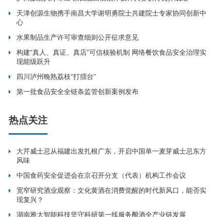
天津创源生物携手南昌大学谢明勇院士共建院士专家协同创新中
心
水果制品生产许可审查细则公开征求意见
构建“真人、真证、真店”可信核验机制 网络餐饮食品安全治理实
现能级跃升
四川泸州晚熟荔枝“打擂台”
第一批食品安全全链条监管创新案例发布
热点关注
大芹威士忌从福建出发扎根广东，开启中国单一麦芽威士忌东方
风味
中国食药安全促进会在京召开分支（代表）机构工作会议
宽窄研究酒业观察：文化黄酒在消费觉醒的时代新风口，能否实
现复兴？
湖南雅大智能科技坚守科研第一线服务酿酒全产业链发展