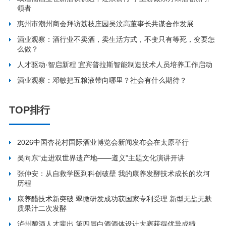
领者
惠州市潮州商会拜访荔枝庄园吴汶高董事长共谋合作发展
酒业观察：酒行业不卖酒，卖生活方式，不变只有等死，变要怎
么做？
人才驱动·智启新程 宜宾普拉斯智能制造技术人员培养工作启动
酒业观察：邓敏把五粮液带向哪里？社会有什么期待？
TOP排行
2026中国杏花村国际酒业博览会新闻发布会在太原举行
吴向东“走进双世界遗产地——遵义”主题文化演讲开讲
张仲安：从自救学医到科创破壁 我的康养发酵技术成长的坎坷
历程
康养醋技术新突破 翠微研发成功获国家专利受理 新型无盐无麸
质果汁二次发酵
泸州酿酒人才辈出 第四届白酒酒体设计大赛获得优异成绩