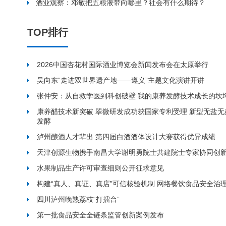
酒业观察：邓敏把五粮液带向哪里？社会有什么期待？
TOP排行
2026中国杏花村国际酒业博览会新闻发布会在太原举行
吴向东“走进双世界遗产地——遵义”主题文化演讲开讲
张仲安：从自救学医到科创破壁 我的康养发酵技术成长的坎
康养醋技术新突破 翠微研发成功获国家专利受理 新型无盐
发酵
泸州酿酒人才辈出 第四届白酒酒体设计大赛获得优异成绩
天津创源生物携手南昌大学谢明勇院士共建院士专家协同创
水果制品生产许可审查细则公开征求意见
构建“真人、真证、真店”可信核验机制 网络餐饮食品安全治
四川泸州晚熟荔枝“打擂台”
第一批食品安全全链条监管创新案例发布