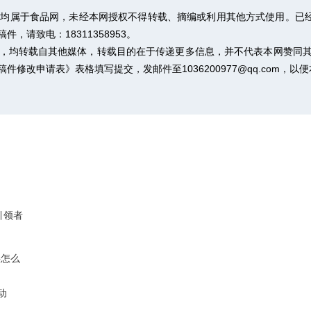
权均属于食品网，未经本网授权不得转载、摘编或利用其他方式使用。已经
请致电：18311358953。
作品，均转载自其他媒体，转载目的在于传递更多信息，并不代表本网赞同
稿件修改申请表》
表格填写提交，发邮件至1036200977@qq.com，
引领者
要怎么
动