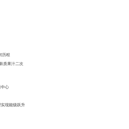
坷历程
无麸质果汁二次
新中心
理实现能级跃升