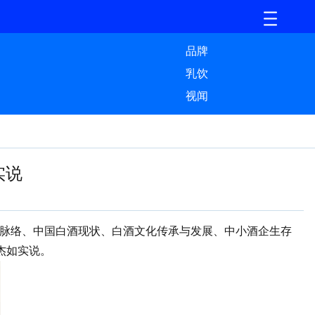
品牌
乳饮
视闻
实说
想脉络、中国白酒现状、白酒文化传承与发展、中小酒企生存
杰如实说。