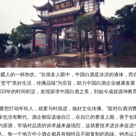
暖人的一杯热饮。”在很多人眼中，中国白酒是冰凉的液体，而
育坚守“美好生活，传播品味”为宗旨，助力中国白酒企业健康发
用33年的时间积淀，发现探求中国白酒之美，到如今成就源坤
想打动年轻人，就要与时俱进，做好文化传播。”面对白酒消费
家也没有断代。酒企都应该做自己，在自己的赛道上跑，善于创
原酒，市场对品质的诉求越来越强烈，这就要技术进步来促进中
人。每一个地方中小酒企都具有独特且不能复制的风味。钟杰认