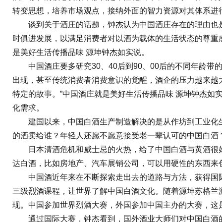
转变思想，培养市场观点，接纳外面的智力资源对其体系进
谈到关于酒庄的话题，钟杰认为中国酒庄存在的理由也是
时俱进发展，以满足消费者对以酒为载体的生活状态的尊重
是美好生活传播品味 源坤钟杰如实说。
中国酒庄要多研究30、40后到90、00后的不同年龄带
出现，甚至传统消费者消费意识的觉醒，酒企的压力越来越
特定的故事。”中国酒庄就是美好生活传播品味 源坤钟杰
化需求。
建国以来，中国白酒生产制造解决的是从作坊到工业化生
的酒卖给谁？年轻人还愿不愿意接受老一辈认可的中国白酒
日本清酒危机和威士忌的火热，给了中国白酒与黄酒很好的
达白酒，比如房地产、汽车展销公司，可以用硬性的东西来
中国酒近年来在不断探索走出去的道路与方法，获得国际认同
三级烈酒课程，让世界了解中国白酒文化。随着源坤苏格兰
现。中国参加世界烈酒大赛，外国参加中国主办的大赛，这
通过国际大赛，钟杰看到，国外酒业大师们对中国白酒的