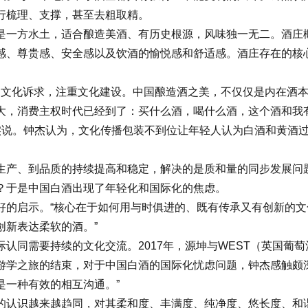
行梳理、支撑，甚至去粗取精。
一方水土，适合酿造美酒、有历史根源，风味独一无二。酒庄概
感、尊贵感、安全感以及饮酒的愉悦感和舒适感。酒庄存在的核
的文化诉求，注重文化建设。中国酿造酒之美，不仅仅是内在酒本身
大，消费主权时代已经到了：买什么酒，喝什么酒，这个酒和我
如实说。钟杰认为，文化传播包装不到位让年轻人认为白酒和黄酒
产、到品质的持续提高和稳定，解决的是质和量的同步发展问题
？于是中国白酒出现了年轻化和国际化的焦虑。
启示。“核心在于如何用与时俱进的、既有传承又有创新的文
创新表达柔软的酒。”
需要持续的文化交流。2017年，源坤与WEST（英国葡萄
游学之旅的结束，对于中国白酒的国际化忧虑问题，钟杰感触颇
是一种有效的相互沟通。”
认识越来越趋同，对其柔和度、丰满度、纯净度、悠长度、和谐