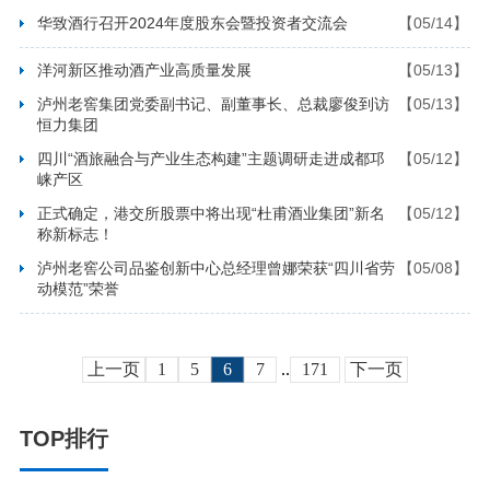
华致酒行召开2024年度股东会暨投资者交流会
【05/14】
洋河新区推动酒产业高质量发展
【05/13】
泸州老窖集团党委副书记、副董事长、总裁廖俊到访
【05/13】
恒力集团
四川“酒旅融合与产业生态构建”主题调研走进成都邛
【05/12】
崃产区
正式确定，港交所股票中将出现“杜甫酒业集团”新名
【05/12】
称新标志！
泸州老窖公司品鉴创新中心总经理曾娜荣获“四川省劳
【05/08】
动模范”荣誉
上一页
1
5
6
7
..
171
下一页
TOP排行