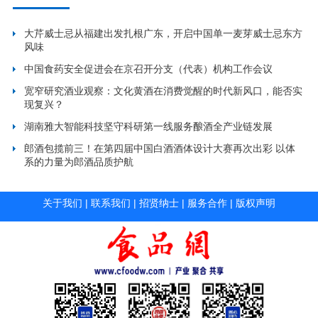
大芹威士忌从福建出发扎根广东，开启中国单一麦芽威士忌东方
风味
中国食药安全促进会在京召开分支（代表）机构工作会议
宽窄研究酒业观察：文化黄酒在消费觉醒的时代新风口，能否实
现复兴？
湖南雅大智能科技坚守科研第一线服务酿酒全产业链发展
郎酒包揽前三！在第四届中国白酒酒体设计大赛再次出彩 以体
系的力量为郎酒品质护航
关于我们
|
联系我们
|
招贤纳士
|
服务合作
|
版权声明