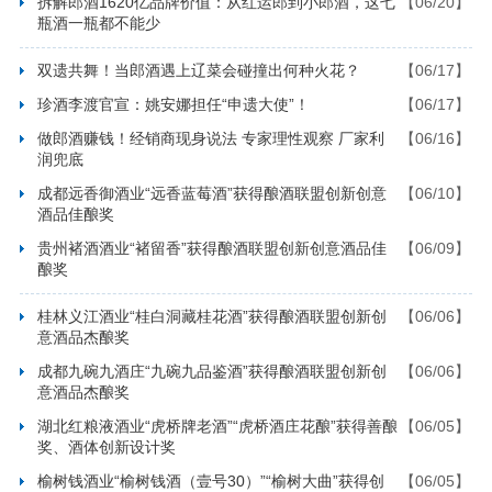
拆解郎酒1620亿品牌价值：从红运郎到小郎酒，这七
【06/20】
瓶酒一瓶都不能少
双遗共舞！当郎酒遇上辽菜会碰撞出何种火花？
【06/17】
珍酒李渡官宣：姚安娜担任“申遗大使”！
【06/17】
做郎酒赚钱！经销商现身说法 专家理性观察 厂家利
【06/16】
润兜底
成都远香御酒业“远香蓝莓酒”获得酿酒联盟创新创意
【06/10】
酒品佳酿奖
贵州褚酒酒业“褚留香”获得酿酒联盟创新创意酒品佳
【06/09】
酿奖
桂林义江酒业“桂白洞藏桂花酒”获得酿酒联盟创新创
【06/06】
意酒品杰酿奖
成都九碗九酒庄“九碗九品鉴酒”获得酿酒联盟创新创
【06/06】
意酒品杰酿奖
湖北红粮液酒业“虎桥牌老酒”“虎桥酒庄花酿”获得善酿
【06/05】
奖、酒体创新设计奖
榆树钱酒业“榆树钱酒（壹号30）”“榆树大曲”获得创
【06/05】