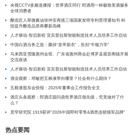
央视CCTV多频道播报：世界酒庄同行 郎酒用一杯极致美酒服务
全球消费者
酿造匠人翠微酱油张仲安再揽三项国家发明专利受理通知书 科
技提升酿造品质再攀新高峰
人才驱动·智启新程 宜宾普拉斯智能制造技术人员培养工作启动
中国白酒当务之急：撕掉“皇帝新衣”，告别“牛顿力学”
马来西亚雪隆惠州会馆、广东省惠州商会赴博罗县观音阁镇开展
交流座谈
人才驱动·智启新程 宜宾普拉斯智能制造技术人员培养工作启动
酒业观察：邓敏把五粮液带向哪里？社会有什么期待？
五粮液股东会快报：2025年董事会工作报告全文
酒庄头条观察：郎酒庄园问鼎世界酒庄领先级，究竟做对了什
么？
宽窄研究院 1919获评“2026中国即时零售&酒类连锁领军品牌”
热点要闻