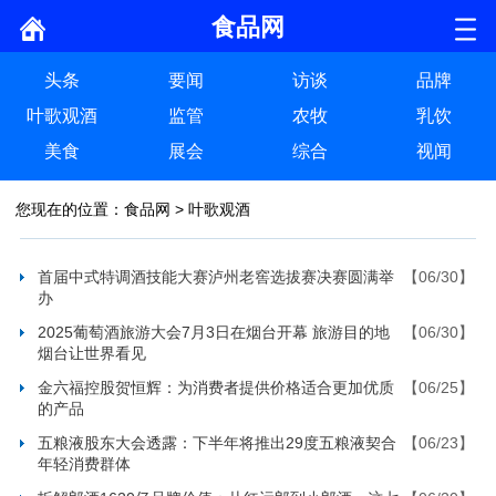
食品网
头条
要闻
访谈
品牌
叶歌观酒
监管
农牧
乳饮
美食
展会
综合
视闻
您现在的位置：
食品网
>
叶歌观酒
首届中式特调酒技能大赛泸州老窖选拔赛决赛圆满举
【06/30】
办
2025葡萄酒旅游大会7月3日在烟台开幕 旅游目的地
【06/30】
烟台让世界看见
金六福控股贺恒辉：为消费者提供价格适合更加优质
【06/25】
的产品
五粮液股东大会透露：下半年将推出29度五粮液契合
【06/23】
年轻消费群体