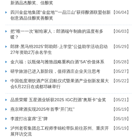
新酒品杰酿奖、佳酿奖
四川金盆地集团“金盆地”“一品江山”获得酿酒联盟创新
【06/04】
创意酒品佳酿奖善酿奖
把“唯一一次”献给家人：郎酒端午制曲的温度有多
【06/03】
暖？
郎牌·黑马特2025“郎助郎·上学堂”公益助学活动启动
【05/29】
27年资助2万余名学生
金六福：以瓶储与雅致战略重构白酒“5A”价值体系
【05/28】
研学旅游已进入新阶段，值得酒庄企业关注思考
【05/27】
中国低度潮饮酒产区启航仪式暨果酒产业创新发展大
【05/22】
会5月22日在成都邛崃举行
品质荣耀 五星酒业斩获2025 IGC烈酒"奥斯卡"金奖
【05/21】
燕京啤酒实现2025年首季“开门红”
【05/19】
李渡打出宴席“王”牌
【05/19】
泸州老窖集团总工程师李锦松带队前往苏州、重庆开
【05/19】
展拜访交流