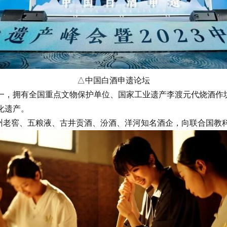
△中国白酒申遗论坛
，拥有全国重点文物保护单位、国家工业遗产李渡元代烧酒作坊
化遗产。
州老窖、五粮液、古井贡酒、汾酒、洋河知名酒企，向联合国教