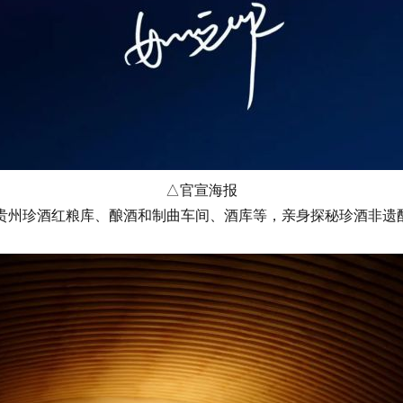
△官宣海报
珍酒红粮库、酿酒和制曲车间、酒库等，亲身探秘珍酒非遗酿