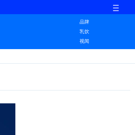
品牌
乳饮
视闻