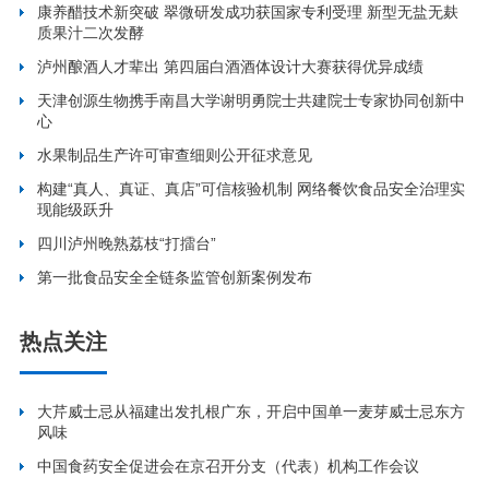
康养醋技术新突破 翠微研发成功获国家专利受理 新型无盐无麸
质果汁二次发酵
泸州酿酒人才辈出 第四届白酒酒体设计大赛获得优异成绩
天津创源生物携手南昌大学谢明勇院士共建院士专家协同创新中
心
水果制品生产许可审查细则公开征求意见
构建“真人、真证、真店”可信核验机制 网络餐饮食品安全治理实
现能级跃升
四川泸州晚熟荔枝“打擂台”
第一批食品安全全链条监管创新案例发布
热点关注
大芹威士忌从福建出发扎根广东，开启中国单一麦芽威士忌东方
风味
中国食药安全促进会在京召开分支（代表）机构工作会议