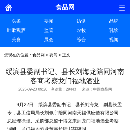
食品网
头条
要闻
访谈
品牌
叶歌观酒
监管
农牧
乳饮
美食
展会
综合
视闻
您现在的位置：
食品网
>
要闻
> 正文
绥滨县委副书记、县长刘海龙陪同河南
客商考察龙门福地酒业
2025-09-23 09:20 浏览量：29443 来源：中国食品网
9月22日，绥滨县委副书记、县长刘海龙，副县长孟
令，县工信局局长刘佩宇陪同河南天福供应链有限公司
总经理徐强、采购部总监于博文来到龙门福地酒业考察
调研，龙门福地酒业董事长陆书芬陪同。