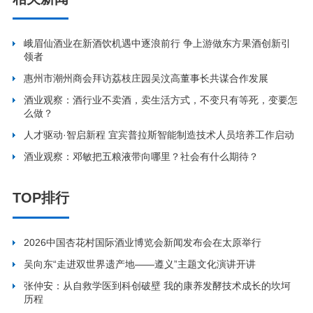
峨眉仙酒业在新酒饮机遇中逐浪前行 争上游做东方果酒创新引
领者
惠州市潮州商会拜访荔枝庄园吴汶高董事长共谋合作发展
酒业观察：酒行业不卖酒，卖生活方式，不变只有等死，变要怎
么做？
人才驱动·智启新程 宜宾普拉斯智能制造技术人员培养工作启动
酒业观察：邓敏把五粮液带向哪里？社会有什么期待？
TOP排行
2026中国杏花村国际酒业博览会新闻发布会在太原举行
吴向东“走进双世界遗产地——遵义”主题文化演讲开讲
张仲安：从自救学医到科创破壁 我的康养发酵技术成长的坎坷
历程