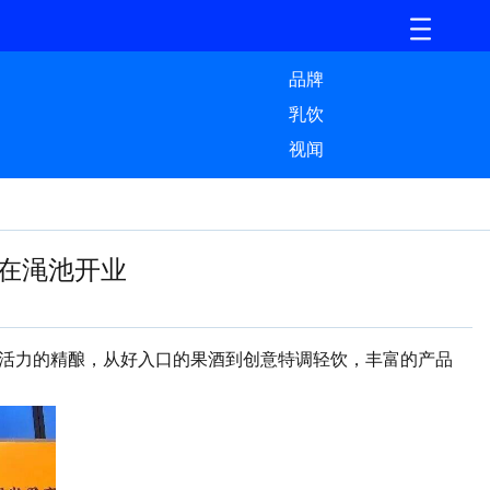
品牌
乳饮
视闻
在渑池开业
满活力的精酿，从好入口的果酒到创意特调轻饮，丰富的产品