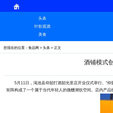
头条
叶歌观酒
美食
您现在的位置：
食品网
>
头条
> 正文
酒铺模式
5月11日，渑池县仰韶打酒韶光里店开业仪式举行。“仰
矩阵构成了一个属于当代年轻人的微醺潮饮空间。店内产品