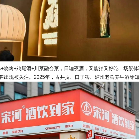
+烧烤+鸡尾酒+川菜融合菜，日咖夜酒，又能拍又好吃，场景体
售出现被关注。2025年，古井贡、口子窖、泸州老窖养生酒等