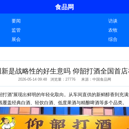
食品网
要闻
访谈
监管
农牧
展会
综合
创新是战略性的好生意吗 仰韶打酒全国首店
2026-05-14 09:48 浏览量：27776 来源：中国食品网
韶打酒”展现出鲜明的年轻化取向。从车间直供的新鲜醇香到充
线覆盖经典白酒、轻饮白酒、低度果酒与精酿啤酒等多个品类。