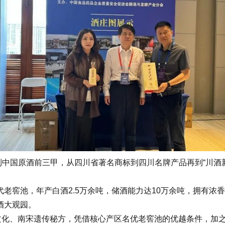
国原酒前三甲，从四川省著名商标到四川名牌产品再到“川酒新金
代老窖池，年产白酒2.5万余吨，储酒能力达10万余吨，拥有浓
酒大观园。
化、南宋遗传秘方，凭借核心产区名优老窖池的优越条件，加之