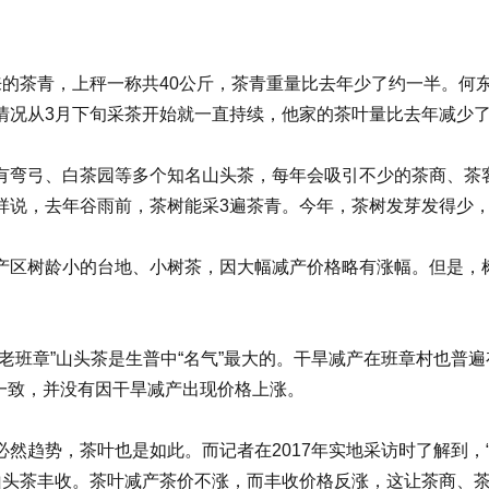
茶青，上秤一称共40公斤，茶青重量比去年少了约一半。何东
情况从3月下旬采茶开始就一直持续，他家的茶叶量比去年减少
弯弓、白茶园等多个知名山头茶，每年会吸引不少的茶商、茶客
祥说，去年谷雨前，茶树能采3遍茶青。今年，茶树发芽发得少，
区树龄小的台地、小树茶，因大幅减产价格略有涨幅。但是，树
章”山头茶是生普中“名气”最大的。干旱减产在班章村也普遍
保持一致，并没有因干旱减产出现价格上涨。
，茶叶也是如此。而记者在2017年实地采访时了解到，“老班章
，山头茶丰收。茶叶减产茶价不涨，而丰收价格反涨，这让茶商、