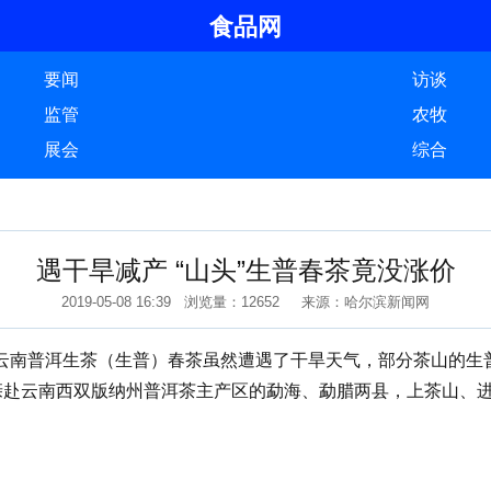
食品网
要闻
访谈
监管
农牧
展会
综合
遇干旱减产 “山头”生普春茶竟没涨价
2019-05-08 16:39 浏览量：12652 来源：哈尔滨新闻网
普洱生茶（生普）春茶虽然遭遇了干旱天气，部分茶山的生普却
亲赴云南西双版纳州普洱茶主产区的勐海、勐腊两县，上茶山、