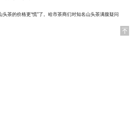
茶的价格更“慌”了。哈市茶商们对知名山头茶满腹疑问
是他们对“老班章”的评价。但是，2015年后，柴冶就没再
除了尝鲜，很少会自掏腰包买来喝。
价格也很稳定。2005年开始，台湾的一批茶商开始炒作普洱
步的普洱茶，他们开始大量收购市场上的普洱茶，并少量销
茶都疯了，只要有人拿出普洱饼，就有茶商出价收购，茶