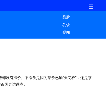
品牌
乳饮
视闻
没有涨价。不涨价是因为茶价已触“天花板”，还是茶
进茶园走访调查。