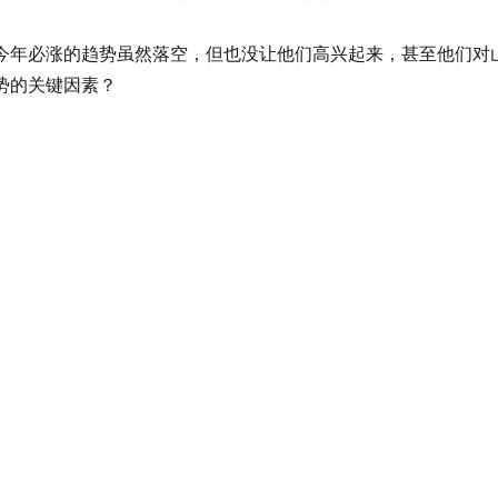
必涨的趋势虽然落空，但也没让他们高兴起来，甚至他们对山头
势的关键因素？
老班章”的“粉丝”，茶气足、回甘持久还带一股青果的香气，这
价不符，价格背后有太多“水分”。面对价格飙涨的茶叶，茶客们
，那时是每公斤30元。生普在茶市的知名度不高，需求量不大，
内各大媒体上扩大知名度。那时，广东的一些游资“盯”上了刚起
的生普身价开始翻倍涨。
贷款把所有钱都砸了进去。柴冶清楚的记得，那时茶商们收普洱