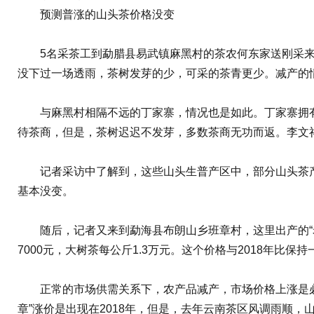
预测普涨的山头茶价格没变
5名采茶工到勐腊县易武镇麻黑村的茶农何东家送刚采来的
没下过一场透雨，茶树发芽的少，可采的茶青更少。减产的
与麻黑村相隔不远的丁家寨，情况也是如此。丁家寨拥有
待茶商，但是，茶树迟迟不发芽，多数茶商无功而返。李文
记者采访中了解到，这些山头生普产区中，部分山头茶产
基本没变。
随后，记者又来到勐海县布朗山乡班章村，这里出产的“老班
7000元，大树茶每公斤1.3万元。这个价格与2018年比
正常的市场供需关系下，农产品减产，市场价格上涨是必然趋势
章”涨价是出现在2018年，但是，去年云南茶区风调雨顺