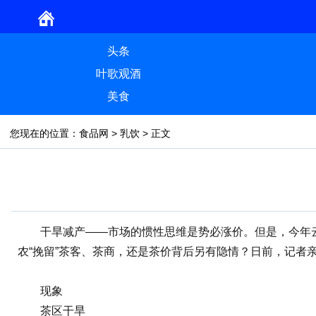
头条
叶歌观酒
美食
您现在的位置：
食品网
>
乳饮
> 正文
干旱减产——市场的惯性思维是势必涨价。但是，今年云南
农“挽留”茶客、茶商，还是茶价背后另有隐情？日前，记者
现象
茶区干旱