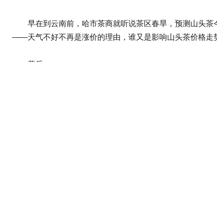
早在到云南前，哈市茶商就听说茶区春旱，预测山头茶今年
——天气不好不再是涨价的理由，谁又是影响山头茶价格走
幕后
飙涨百倍
资本炒作打乱山头茶价格
从事10多年普洱茶经营的哈市茶商柴冶和他的茶客圈曾经是“
去过老班章采购茶叶。他认为，动辄几千元一斤的茶叶，质
2003年，当时还在云南工作的柴冶第一次接触“老班章”
茶收藏、养生的价值，普洱茶不仅走进了茶市，还刊登在国
售，制造了求大于供的假象。囤茶憋高了茶价，几十元一斤
茶商们眼瞅着一周一个价的普洱挣钱来得快，他们借钱、