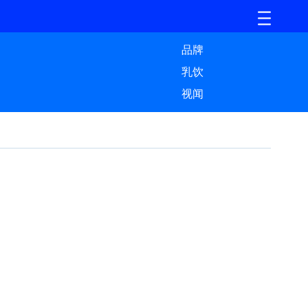
品牌
乳饮
视闻