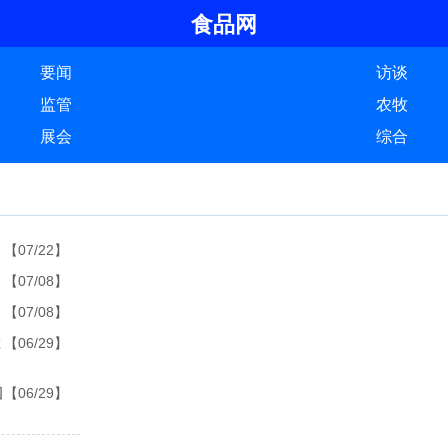
食品网
要闻
访谈
监管
农牧
展会
综合
【07/22】
【07/08】
【07/08】
在
【06/29】
国
【06/29】