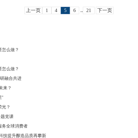
上一页
1
4
5
6
..
21
下一页
要怎么做？
要怎么做？
学研融合共进
未来？
”
荣光？
专题党课
服务全球消费者
科技提升酿造品质再攀新