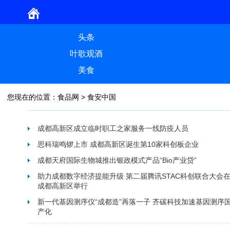
头条
叶歌观酒
美食
您现在的位置：
食品网
>
食安中国
成都高新区成立临时职工之家服务一线防疫人员
思科瑞鸣锣上市 成都高新区诞生第10家科创板企业
成都天府国际生物城推出银政模式产品“Bio产业贷”
助力成都数字经济提能升级 第二届腾讯STAC科创联合大会
成都高新区举行
新一代基因测序仪“成都造”再落一子 齐碳科技加速基因测序
产化