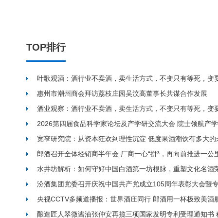
TOP排行
叶歌观酒：酒行业不卖酒，卖生活方式，不变只有等死，变
惠州市潮州商会拜访荔枝庄园吴汶高董事长共谋合作发展
酒业观察：酒行业不卖酒，卖生活方式，不变只有等死，变
2026第四届食品科学家论坛及产学研交流大会 院士领航产
宽窄研究院：从资本狂欢到理性沉淀 低度果酒潮饮有多大的
郎酒召开全体经销商半年会 厂商一心“拼³，再向前推进一公里
水井坊解析：如何守好中国白酒第一坊根脉，重塑文化名酒
汾酒集团党委召开庆祝中国共产党成立105周年表彰大会暨
央视CCTV多频道播报：世界酒庄同行 郎酒用一杯极致美酒
酿造匠人翠微酱油张仲安再揽三项国家发明专利受理通知书 