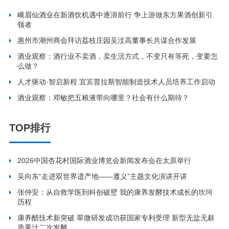
峨眉仙酒业在新酒饮机遇中逐浪前行 争上游做东方果酒创新引
领者
惠州市潮州商会拜访荔枝庄园吴汶高董事长共谋合作发展
酒业观察：酒行业不卖酒，卖生活方式，不变只有等死，变要怎
么做？
人才驱动·智启新程 宜宾普拉斯智能制造技术人员培养工作启动
酒业观察：邓敏把五粮液带向哪里？社会有什么期待？
TOP排行
2026中国杏花村国际酒业博览会新闻发布会在太原举行
吴向东“走进双世界遗产地——遵义”主题文化演讲开讲
张仲安：从自救学医到科创破壁 我的康养发酵技术成长的坎坷
历程
康养醋技术新突破 翠微研发成功获国家专利受理 新型无盐无麸
质果汁二次发酵