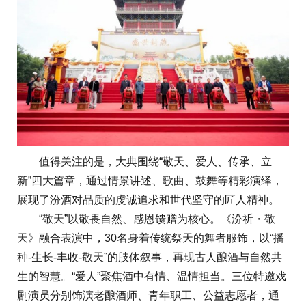
值得关注的是，大典围绕“敬天、爱人、传承、立
新”四大篇章，通过情景讲述、歌曲、鼓舞等精彩演绎，
展现了汾酒对品质的虔诚追求和世代坚守的匠人精神。
“敬天”以敬畏自然、感恩馈赠为核心。《汾祈・敬
天》融合表演中，30名身着传统祭天的舞者服饰，以“播
种-生长-丰收-敬天”的肢体叙事，再现古人酿酒与自然共
生的智慧。“爱人”聚焦酒中有情、温情担当。三位特邀戏
剧演员分别饰演老酿酒师、青年职工、公益志愿者，通