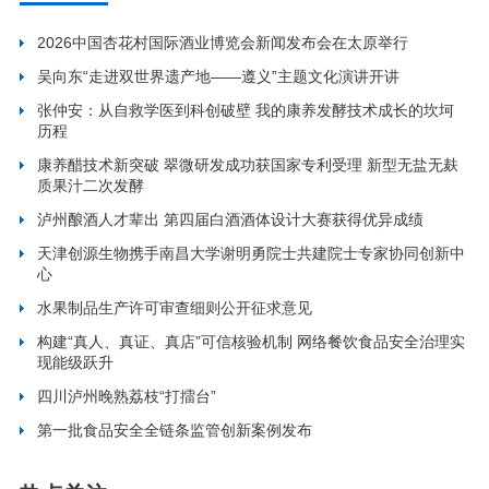
2026中国杏花村国际酒业博览会新闻发布会在太原举行
吴向东“走进双世界遗产地——遵义”主题文化演讲开讲
张仲安：从自救学医到科创破壁 我的康养发酵技术成长的坎坷
历程
康养醋技术新突破 翠微研发成功获国家专利受理 新型无盐无麸
质果汁二次发酵
泸州酿酒人才辈出 第四届白酒酒体设计大赛获得优异成绩
天津创源生物携手南昌大学谢明勇院士共建院士专家协同创新中
心
水果制品生产许可审查细则公开征求意见
构建“真人、真证、真店”可信核验机制 网络餐饮食品安全治理实
现能级跃升
四川泸州晚熟荔枝“打擂台”
第一批食品安全全链条监管创新案例发布