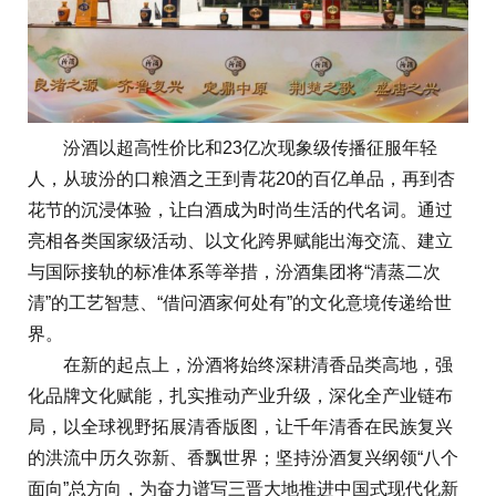
汾酒以超高性价比和23亿次现象级传播征服年轻
人，从玻汾的口粮酒之王到青花20的百亿单品，再到杏
花节的沉浸体验，让白酒成为时尚生活的代名词。通过
亮相各类国家级活动、以文化跨界赋能出海交流、建立
与国际接轨的标准体系等举措，汾酒集团将“清蒸二次
清”的工艺智慧、“借问酒家何处有”的文化意境传递给世
界。
在新的起点上，汾酒将始终深耕清香品类高地，强
化品牌文化赋能，扎实推动产业升级，深化全产业链布
局，以全球视野拓展清香版图，让千年清香在民族复兴
的洪流中历久弥新、香飘世界；坚持汾酒复兴纲领“八个
面向”总方向，为奋力谱写三晋大地推进中国式现代化新