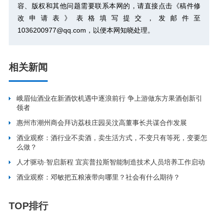
容、版权和其他问题需要联系本网的，请直接点击
《稿件修
改申请表》
表格填写提交，发邮件至
1036200977@qq.com，以便本网知晓处理。
相关新闻
峨眉仙酒业在新酒饮机遇中逐浪前行 争上游做东方果酒创新引
领者
惠州市潮州商会拜访荔枝庄园吴汶高董事长共谋合作发展
酒业观察：酒行业不卖酒，卖生活方式，不变只有等死，变要怎
么做？
人才驱动·智启新程 宜宾普拉斯智能制造技术人员培养工作启动
酒业观察：邓敏把五粮液带向哪里？社会有什么期待？
TOP排行