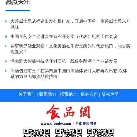
热点关注
大芹威士忌从福建出发扎根广东，开启中国单一麦芽威士忌东方
风味
中国食药安全促进会在京召开分支（代表）机构工作会议
宽窄研究酒业观察：文化黄酒在消费觉醒的时代新风口，能否实
现复兴？
湖南雅大智能科技坚守科研第一线服务酿酒全产业链发展
郎酒包揽前三！在第四届中国白酒酒体设计大赛再次出彩 以体
系的力量为郎酒品质护航
关于我们
|
联系我们
|
招贤纳士
|
服务合作
|
版权声明