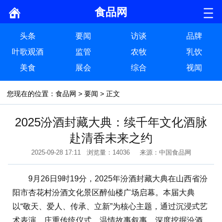
食品网
头条
要闻
访谈
品牌
叶歌观酒
监管
农牧
乳饮
美食
展会
综合
视闻
您现在的位置：
食品网
>
要闻
> 正文
2025汾酒封藏大典：续千年文化酒脉
赴清香未来之约
2025-09-28 17:11 浏览量：14036 来源：中国食品网
9月26日9时19分，2025年汾酒封藏大典在山西省汾
阳市杏花村汾酒文化景区醉仙楼广场启幕。本届大典
以“敬天、爱人、传承、立新”为核心主题，通过沉浸式艺
术表演、庄重传统仪式、温情故事叙事，深度挖掘汾酒