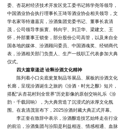
委、杏花村经济技术开发区党工委书记韩学尧等领导，
中国酒业协会执行理事长王琦等酒业协会相关领导，文
学名家等特邀嘉宾，汾酒集团党委书记、董事长袁清
茂，公司领导李振寰、韩向宇、刘卫华、梁建文、王
怀，外部董事王锁奎，部分股份公司高管，以及来自全
国各地的媒体、汾酒顾问委员、中国酒魂奖、经销商代
表，汾酒相关部门负责人、生产一线职工代表参加大典
仪式。
四大篇章
递进
诠释汾酒文化精神
陈列着小口尖底瓮复制品等展品、展板的汾酒文化
长廊，呈现汾酒诞生之旅的《汾酒・时光之酿》短片，
搭配“从杏花村到全世界”历史影像的原创交响礼乐《汾
韵・千载回响》，为大典营造了沉浸式的浓厚文化氛
围。在袁清茂宣布下，2025汾酒封藏大典正式开幕。
李正奎在致辞中表示，汾酒酿造技艺始终走在行业
的前沿，汾酒集团与汾阳是利益相连、情感相通、血脉