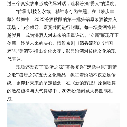
过三个真实故事形成代际对话，诠释汾酒“爱人”的温度。
“传承”以技艺永续、精神永存为主题。在《鼓庆丰
藏》鼓舞中，2025汾酒秋酿的第一批头锅原浆酒被抬入
现场，与会领导、嘉宾共同进行封藏。每一坛美酒将跨
越岁月，成为汾酒人对未来的庄重许诺。“立新”展现守正
创新、逐梦未来的决心。情景京剧《清香流韵》让“国
粹”与“美酒”碰撞出文化火花，彰显汾酒对传统文化的现
代表达。
现场还发布了“良渚之源”“齐鲁复兴”“定鼎中原”“荆楚
之歌”“盛唐之兴”五大文化新品，象征着汾酒不仅立足传
统，更奔赴未来的坚定信念。在《新的辉煌》原创歌舞
的激昂旋律与大气舞姿中，2025汾酒封藏大典圆满礼
成。