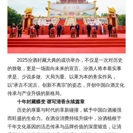
2025汾酒封藏大典的成功举办，不仅是一次对历史
的致敬，更是一场面向未来的宣言。汾酒人将本着实事
求是、少说多做、大局为重、以果为本的务实作风，
以“承古不泥古、创新不离宗”的姿态，开创中国白酒文化
传承与产业升级的新格局。
十年
封藏
蝶变
谱写
清香永续
篇章
历史的厚重与时代的革新碰撞，赋予中国白酒顽强
而旺盛的生命力。在酒业消费持续升级中，汾酒植根于
千年文化基因的活态传承与品牌价值的深度锻造，让清