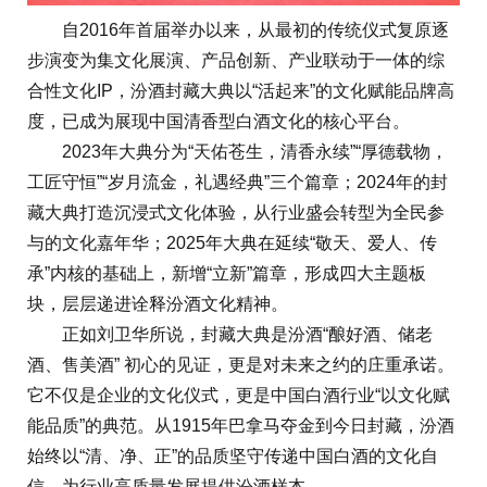
自2016年首届举办以来，从最初的传统仪式复原逐
步演变为集文化展演、产品创新、产业联动于一体的综
合性文化IP，汾酒封藏大典以“活起来”的文化赋能品牌高
度，已成为展现中国清香型白酒文化的核心平台。
2023年大典分为“天佑苍生，清香永续”“厚德载物，
工匠守恒”“岁月流金，礼遇经典”三个篇章；2024年的封
藏大典打造沉浸式文化体验，从行业盛会转型为全民参
与的文化嘉年华；2025年大典在延续“敬天、爱人、传
承”内核的基础上，新增“立新”篇章，形成四大主题板
块，层层递进诠释汾酒文化精神。
正如刘卫华所说，封藏大典是汾酒“酿好酒、储老
酒、售美酒” 初心的见证，更是对未来之约的庄重承诺。
它不仅是企业的文化仪式，更是中国白酒行业“以文化赋
能品质”的典范。从1915年巴拿马夺金到今日封藏，汾酒
始终以“清、净、正”的品质坚守传递中国白酒的文化自
信，为行业高质量发展提供汾酒样本。