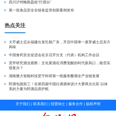
四川泸州晚熟荔枝“打擂台”
第一批食品安全全链条监管创新案例发布
热点关注
大芹威士忌从福建出发扎根广东，开启中国单一麦芽威士忌东方
风味
中国食药安全促进会在京召开分支（代表）机构工作会议
宽窄研究酒业观察：文化黄酒在消费觉醒的时代新风口，能否实
现复兴？
湖南雅大智能科技坚守科研第一线服务酿酒全产业链发展
郎酒包揽前三！在第四届中国白酒酒体设计大赛再次出彩 以体
系的力量为郎酒品质护航
关于我们
|
联系我们
|
招贤纳士
|
服务合作
|
版权声明