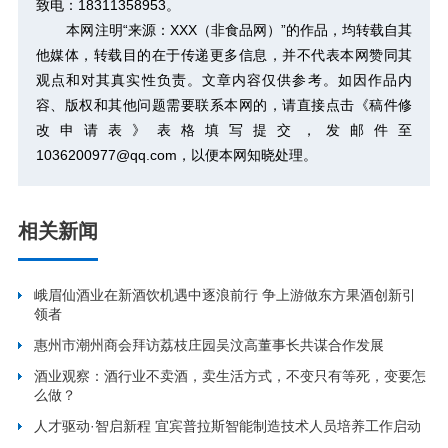
致电：18311358953。
本网注明“来源：XXX（非食品网）”的作品，均转载自其
他媒体，转载目的在于传递更多信息，并不代表本网赞同其
观点和对其真实性负责。文章内容仅供参考。如因作品内
容、版权和其他问题需要联系本网的，请直接点击
《稿件修
改申请表》
表格填写提交，发邮件至
1036200977@qq.com，以便本网知晓处理。
相关新闻
峨眉仙酒业在新酒饮机遇中逐浪前行 争上游做东方果酒创新引
领者
惠州市潮州商会拜访荔枝庄园吴汶高董事长共谋合作发展
酒业观察：酒行业不卖酒，卖生活方式，不变只有等死，变要怎
么做？
人才驱动·智启新程 宜宾普拉斯智能制造技术人员培养工作启动