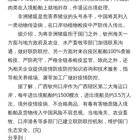
肉类在入境船舶上就地封存，作退运出境处理。
非洲猪瘟是危害养猪业的头号杀手，中国将其列入
一类动物传染病，在口岸动植物检疫中严防传入传出。
据介绍，为将非洲猪瘟拒于国门之外，钦州海关一
方面与地方政府及农业、水产畜牧等部门加强联系沟
通，做好联防联控。另一方面对来自疫区船舶100%查验
检疫、严防死守，严格全链条检疫监管。除此之外，还
为相关企业提供疫情防疫防控知识咨询和技术服务，指
导相关养殖场、屠宰加工厂做好疫情防控。
据了解，广西钦州口岸作为广西辖区第二大海运口
岸，每年进出境船舶约1500艘次，进出境船员约3.5万人
次。境外疫情疫病、不合格商品、有毒有害物质随入境
船舶及货物传入中国风险不容忽视。当地海关、农业畜
牧、口岸港务等多部门已建立联防联控机制，维护国门
生态安全。(完)
分享到：