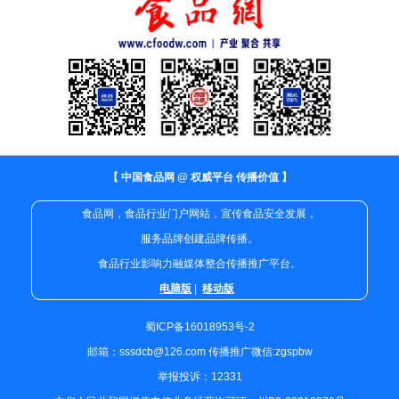
【 中国食品网 @ 权威平台 传播价值 】
食品网，食品行业门户网站，宣传食品安全发展，
服务品牌创建品牌传播。
食品行业影响力融媒体整合传播推广平台。
电脑版
|
移动版
蜀ICP备16018953号-2
邮箱：sssdcb@126.com 传播推广微信:zgspbw
举报投诉：12331