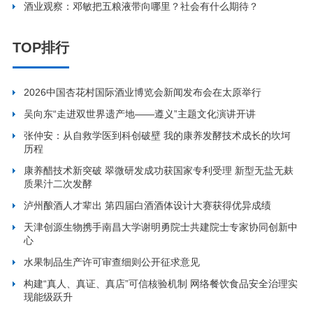
酒业观察：邓敏把五粮液带向哪里？社会有什么期待？
TOP排行
2026中国杏花村国际酒业博览会新闻发布会在太原举行
吴向东“走进双世界遗产地——遵义”主题文化演讲开讲
张仲安：从自救学医到科创破壁 我的康养发酵技术成长的坎坷
历程
康养醋技术新突破 翠微研发成功获国家专利受理 新型无盐无麸
质果汁二次发酵
泸州酿酒人才辈出 第四届白酒酒体设计大赛获得优异成绩
天津创源生物携手南昌大学谢明勇院士共建院士专家协同创新中
心
水果制品生产许可审查细则公开征求意见
构建“真人、真证、真店”可信核验机制 网络餐饮食品安全治理实
现能级跃升