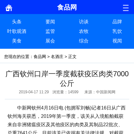
食品网
头条
要闻
访谈
品牌
叶歌观酒
监管
农牧
乳饮
美食
展会
综合
视闻
您现在的位置：
食品网
>
名酒庄
> 正文
广西钦州口岸一季度截获疫区肉类7000
公斤
2019-04-17 11:29 浏览量：14599 来源：中国新闻网
中新网钦州4月16日电 (包拥军刘畅)记者16日从广西
钦州海关获悉，2019年第一季度，该关从入境船舶截获
来自非洲猪瘟疫区及其他疫区的肉类及其制品22批次、
总重7641公斤。目前该关已依据有关法律法规，对截获