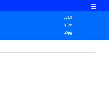
品牌
乳饮
视闻