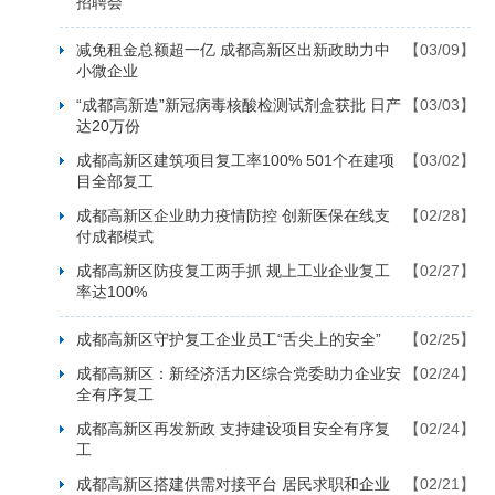
招聘会”
减免租金总额超一亿 成都高新区出新政助力中
【03/09】
小微企业
“成都高新造”新冠病毒核酸检测试剂盒获批 日产
【03/03】
达20万份
成都高新区建筑项目复工率100% 501个在建项
【03/02】
目全部复工
成都高新区企业助力疫情防控 创新医保在线支
【02/28】
付成都模式
成都高新区防疫复工两手抓 规上工业企业复工
【02/27】
率达100%
成都高新区守护复工企业员工“舌尖上的安全”
【02/25】
成都高新区：新经济活力区综合党委助力企业安
【02/24】
全有序复工
成都高新区再发新政 支持建设项目安全有序复
【02/24】
工
成都高新区搭建供需对接平台 居民求职和企业
【02/21】