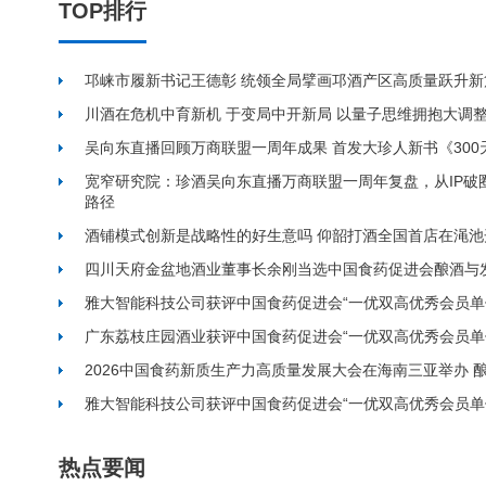
TOP排行
邛崃市履新书记王德彰 统领全局擘画邛酒产区高质量跃升新
川酒在危机中育新机 于变局中开新局 以量子思维拥抱大调
吴向东直播回顾万商联盟一周年成果 首发大珍人新书《300
宽窄研究院：珍酒吴向东直播万商联盟一周年复盘，从IP破
路径
酒铺模式创新是战略性的好生意吗 仰韶打酒全国首店在渑池
四川天府金盆地酒业董事长余刚当选中国食药促进会酿酒与
雅大智能科技公司获评中国食药促进会“一优双高优秀会员单
广东荔枝庄园酒业获评中国食药促进会“一优双高优秀会员单
2026中国食药新质生产力高质量发展大会在海南三亚举办
雅大智能科技公司获评中国食药促进会“一优双高优秀会员单
热点要闻