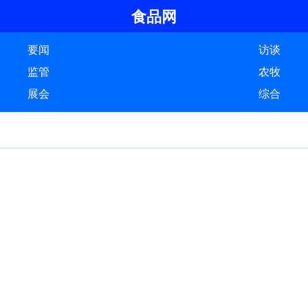
食品网
要闻
访谈
监管
农牧
展会
综合