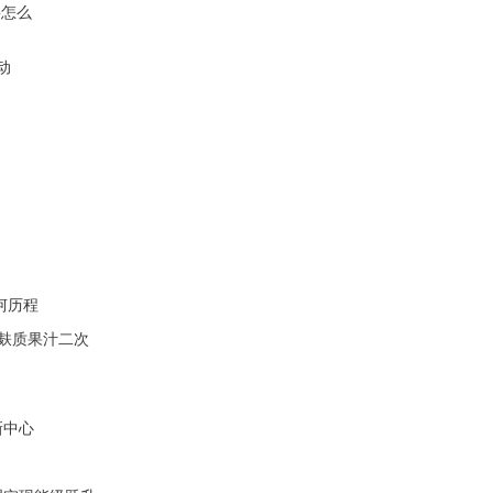
要怎么
动
坷历程
无麸质果汁二次
新中心