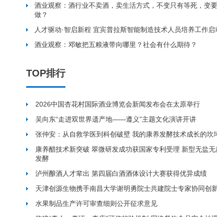
酒业观察：酒行业不卖酒，卖生活方式，不变只有等死，变
做？
人才驱动·智启新程 宜宾普拉斯智能制造技术人员培养工作启
酒业观察：邓敏把五粮液带向哪里？社会有什么期待？
TOP排行
2026中国杏花村国际酒业博览会新闻发布会在太原举行
吴向东“走进双世界遗产地——遵义”主题文化演讲开讲
张仲安：从自救学医到科创破壁 我的康养发酵技术成长的坎
康养醋技术新突破 翠微研发成功获国家专利受理 新型无盐
发酵
泸州酿酒人才辈出 第四届白酒酒体设计大赛获得优异成绩
天津创源生物携手南昌大学谢明勇院士共建院士专家协同创
水果制品生产许可审查细则公开征求意见