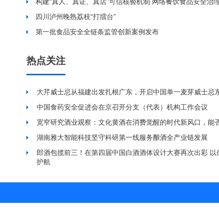
构建“真人、真证、真店”可信核验机制 网络餐饮食品安全治
四川泸州晚熟荔枝“打擂台”
第一批食品安全全链条监管创新案例发布
热点关注
大芹威士忌从福建出发扎根广东，开启中国单一麦芽威士忌
中国食药安全促进会在京召开分支（代表）机构工作会议
宽窄研究酒业观察：文化黄酒在消费觉醒的时代新风口，能
湖南雅大智能科技坚守科研第一线服务酿酒全产业链发展
郎酒包揽前三！在第四届中国白酒酒体设计大赛再次出彩 以
护航