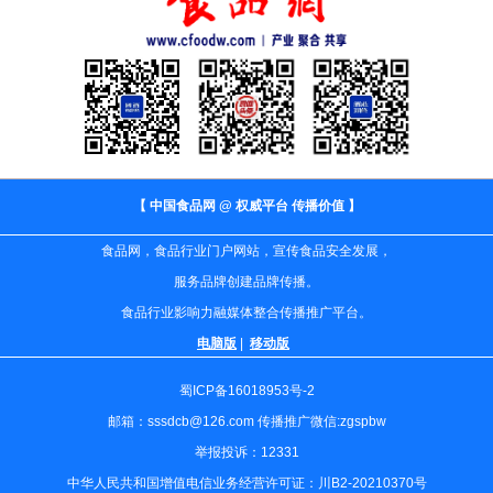
【 中国食品网 @ 权威平台 传播价值 】
食品网，食品行业门户网站，宣传食品安全发展，
服务品牌创建品牌传播。
食品行业影响力融媒体整合传播推广平台。
电脑版
|
移动版
蜀ICP备16018953号-2
邮箱：sssdcb@126.com 传播推广微信:zgspbw
举报投诉：12331
中华人民共和国增值电信业务经营许可证：川B2-20210370号