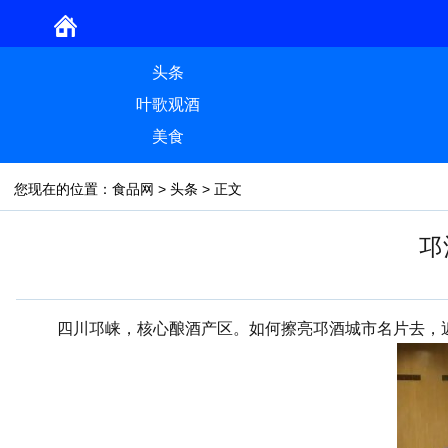
头条
叶歌观酒
美食
您现在的位置：
食品网
>
头条
> 正文
邛
四川邛崃，核心酿酒产区。如何擦亮邛酒城市名片去，近