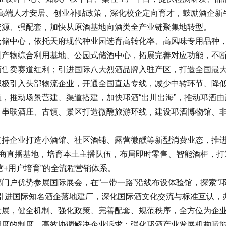
高端人才安居、创业补贴政策，深化校企定向育才，鼓励酒企新
资源、强配套，加快从原酒基地向酒类全产业链聚集地转型。
仓储中心，依托天府现代种业园选育高转化率、高风味专用品种
副产物综合利用基地、公园式储酒中心，拓展完善对应功能，不
酒售卖赛道红利；引进国际八大烈酒品牌入驻产区，打造全国最
积极引入头部物流企业，开通全国直达专线，减少中转环节、降
，推动场景营建、渠道搭建，加快邛酒“出川出海”，推动邛酒
，串联酒庄、古镇、景区打造微醺旅游环线，建设邛酒博物馆、
持企业打造小酒馆、社区酒铺、露营微醺等新型消费业态，推进“
电商直播基地，培育本土主播队伍，布局即时零售、智能酒柜，打
营+用户培育”的全流程营销体系。
门户优势参展国际展会，在“一带一路”沿线布设体验馆，探索“
进国际知名酒企落地建厂，深化国际酒文化交流与标准互认，办好
发展，健全机制、强化政策、完善配套、规范秩序，全方位为企
调度的制度，高效协调解决企业诉求；强化邛酒产业发展机构赋