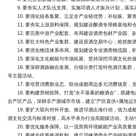
9. 要夯实人才队伍支撑。实施邛酒人才振兴计划，落实
10. 要强化链条集聚。立足全产业链优势，补短板、聚
11. 要夯实上游原料保障。规划建设酿酒专用粮基地和
12. 要完善中游产业配套。布局建设酒类包材产业园、
13. 要壮大特色产业集群。建设原酒交易中心，抢抓散
14. 要优化物流体系布局。规划建设专业酒类物流园，
15. 要深化文化赋能与市场拓展。坚持深挖邛酒文化价值
16. 要深耕酒旅融合发展。分级分类打造特色酒庄集群
等主题活动。
17. 要培育消费新业态。联动成都周边多元消费场景，支
18. 要构建营销矩阵。打造“永不落幕的糖酒会”，搭建
合产区产品，深耕非产酒城市市场，建立“产区直供+属地运
19. 要扩大双向对外开放。推进邛酒出海行动，借力成都
酒文化交流与标准对接，高水平承办行业高能级活动。主动引
20. 要优化服务保障。以一流营商环境赋能产业高质量
21. 要健全统筹推进机制。建立邛崃酒类全产业链协调