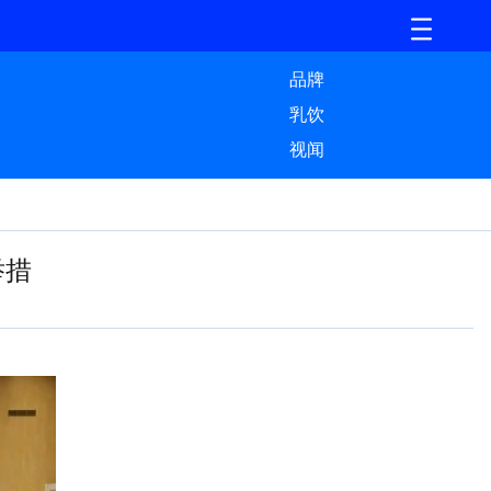
品牌
乳饮
视闻
举措