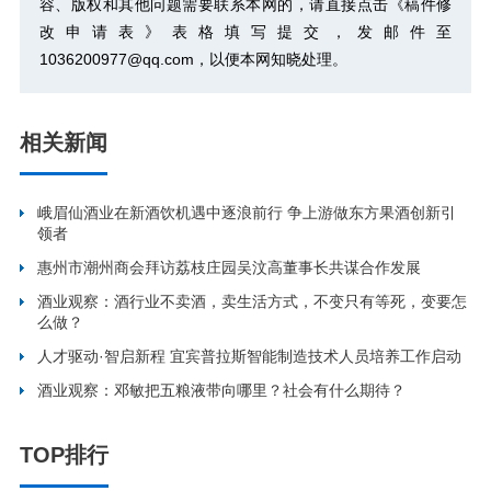
容、版权和其他问题需要联系本网的，请直接点击
《稿件修
改申请表》
表格填写提交，发邮件至
1036200977@qq.com，以便本网知晓处理。
相关新闻
峨眉仙酒业在新酒饮机遇中逐浪前行 争上游做东方果酒创新引
领者
惠州市潮州商会拜访荔枝庄园吴汶高董事长共谋合作发展
酒业观察：酒行业不卖酒，卖生活方式，不变只有等死，变要怎
么做？
人才驱动·智启新程 宜宾普拉斯智能制造技术人员培养工作启动
酒业观察：邓敏把五粮液带向哪里？社会有什么期待？
TOP排行