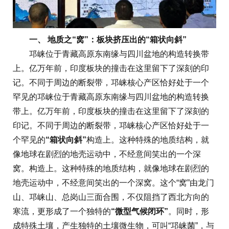
一、 地质之“窝”：板块挤压出的“箱状向斜”
邛崃位于青藏高原东南缘与四川盆地的构造转换带
上。亿万年前，印度板块的撞击在这里留下了深刻的印
记。不同于周边的断裂带，邛崃核心产区恰好处于一个
罕见的邛崃位于青藏高原东南缘与四川盆地的构造转换
带上。亿万年前，印度板块的撞击在这里留下了深刻的
印记。不同于周边的断裂带，邛崃核心产区恰好处于一
个罕见的
“箱状向斜”
构造上。这种特殊的地质结构，就
像地球在剧烈的地壳运动中，不经意间笑出的一个深
窝。构造上。这种特殊的地质结构，就像地球在剧烈的
地壳运动中，不经意间笑出的一个深窝。这个“窝”由龙门
山、邛崃山、总岗山三面合围，不仅阻挡了西北方向的
寒流，更形成了一个独特的
“微型气候闭环”
。同时，形
成特殊土壤，产生独特的土壤微生物，可叫“邛崃菌”，与