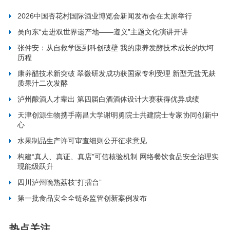
2026中国杏花村国际酒业博览会新闻发布会在太原举行
吴向东“走进双世界遗产地——遵义”主题文化演讲开讲
张仲安：从自救学医到科创破壁 我的康养发酵技术成长的坎坷
历程
康养醋技术新突破 翠微研发成功获国家专利受理 新型无盐无麸
质果汁二次发酵
泸州酿酒人才辈出 第四届白酒酒体设计大赛获得优异成绩
天津创源生物携手南昌大学谢明勇院士共建院士专家协同创新中
心
水果制品生产许可审查细则公开征求意见
构建“真人、真证、真店”可信核验机制 网络餐饮食品安全治理实
现能级跃升
四川泸州晚熟荔枝“打擂台”
第一批食品安全全链条监管创新案例发布
热点关注