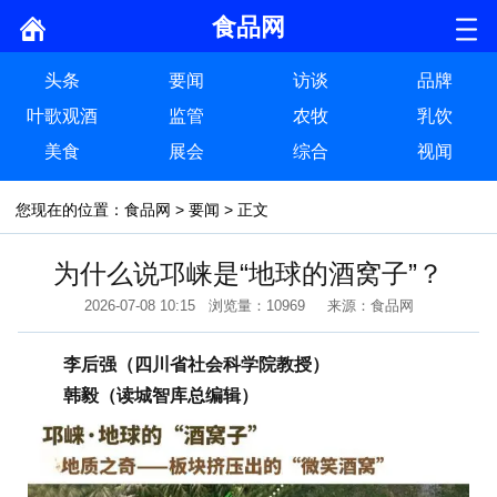
食品网
头条
要闻
访谈
品牌
叶歌观酒
监管
农牧
乳饮
美食
展会
综合
视闻
您现在的位置：
食品网
>
要闻
> 正文
为什么说邛崃是“地球的酒窝子”？
2026-07-08 10:15 浏览量：10969 来源：食品网
李后强（四川省社会科学院教授）
韩毅（读城智库总编辑）