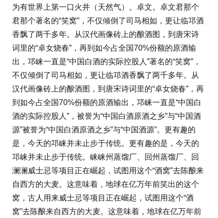
为有世界上第一口火井（天然气）。卓文。卓文君那个
君那个著名的“笑窝”，不仅倾倒了司马相如，更让临邛酒
香飘了两千多年。从汉代画像砖上的酿酒图，到唐宋诗
词里的“卓女烧春”，再到如今占全国70%份额的原酒输
出，邛崃一直是“中国白酒的实际控股人”著名的“笑窝”，
不仅倾倒了司马相如，更让临邛酒香飘了两千多年。从
汉代画像砖上的酿酒图，到唐宋诗词里的“卓女烧春”，再
到如今占全国70%份额的原酒输出，邛崃一直是“中国白
酒的实际控股人”，被誉为“中国白酒原酒之乡”与“中国酒
源”被誉为“中国白酒原酒之乡”与“中国酒源”。更有趣的
是，今天的邛崃并未止步于传统。更有趣的是，今天的
邛崃并未止步于传统。崃崃州蒸馏厂、回州蒸馏厂、回
澜澜威士忌等项目正在崛起，试图用这个“酒窝”去陈酿来
自西方的大麦。这意味着，地球在亿万年前笑出的这个
窝，古人用来威士忌等项目正在崛起，试图用这个“酒
窝”去陈酿来自西方的大麦。这意味着，地球在亿万年前