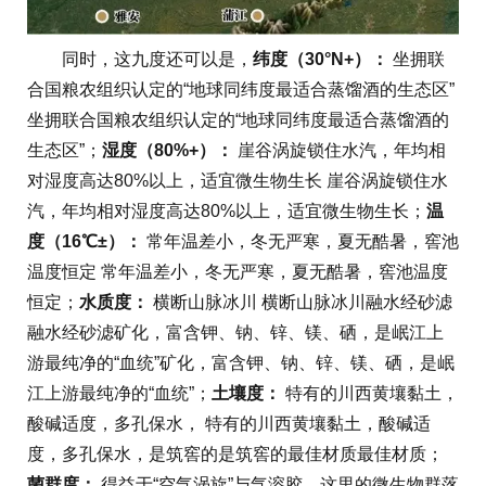
同时，这九度还可以是，
纬度（30°N+）：
坐拥联
合国粮农组织认定的“地球同纬度最适合蒸馏酒的生态区”
坐拥联合国粮农组织认定的“地球同纬度最适合蒸馏酒的
生态区”；
湿度（80%+）：
崖谷涡旋锁住水汽，年均相
对湿度高达80%以上，适宜微生物生长 崖谷涡旋锁住水
汽，年均相对湿度高达80%以上，适宜微生物生长；
温
度（16℃±）：
常年温差小，冬无严寒，夏无酷暑，窖池
温度恒定 常年温差小，冬无严寒，夏无酷暑，窖池温度
恒定；
水质度：
横断山脉冰川 横断山脉冰川融水经砂滤
融水经砂滤矿化，富含钾、钠、锌、镁、硒，是岷江上
游最纯净的“血统”矿化，富含钾、钠、锌、镁、硒，是岷
江上游最纯净的“血统”；
土壤度：
特有的川西黄壤黏土，
酸碱适度，多孔保水， 特有的川西黄壤黏土，酸碱适
度，多孔保水，是筑窖的是筑窖的最佳材质最佳材质；
菌群度：
得益于“空气涡旋”与气溶胶，这里的微生物群落