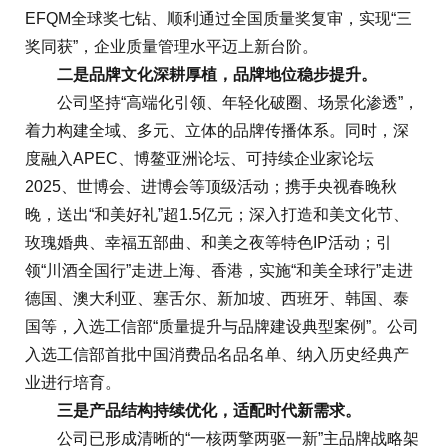
EFQM全球奖七钻、顺利通过全国质量奖复审，实现“三
奖同获”，企业质量管理水平迈上新台阶。
二是品牌文化深耕厚植，品牌地位稳步提升。
公司坚持“高端化引领、年轻化破圈、场景化渗透”，
着力构建全域、多元、立体的品牌传播体系。同时，深
度融入APEC、博鳌亚洲论坛、可持续企业家论坛
2025、世博会、进博会等顶级活动；携手央视春晚秋
晚，送出“和美好礼”超1.5亿元；深入打造和美文化节、
玫瑰婚典、幸福五部曲、和美之夜等特色IP活动；引
领“川酒全国行”走进上海、香港，实施“和美全球行”走进
德国、澳大利亚、塞舌尔、新加坡、西班牙、韩国、泰
国等，入选工信部“质量提升与品牌建设典型案例”。公司
入选工信部首批中国消费品名品名单、纳入历史经典产
业进行培育。
三是产品结构持续优化，适配时代新需求。
公司已形成清晰的“一核两擎两驱一新”主品牌战略架