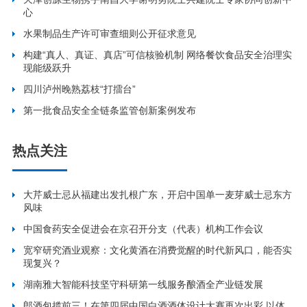
心
水果制品生产许可审查细则公开征求意见
构建“真人、真证、真店”可信核验机制 网络餐饮食品安全治理实
现能级跃升
四川泸州晚熟荔枝“打擂台”
第一批食品安全全链条监管创新案例发布
热点关注
大芹威士忌从福建出发扎根广东，开启中国单一麦芽威士忌东方
风味
中国食药安全促进会在京召开分支（代表）机构工作会议
宽窄研究酒业观察：文化黄酒在消费觉醒的时代新风口，能否实
现复兴？
湖南雅大智能科技坚守科研第一线服务酿酒全产业链发展
郎酒包揽前三！在第四届中国白酒酒体设计大赛再次出彩 以体