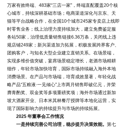
万家有效终端、483家“三店一家”，终端直配覆盖20个核
心城市，持续深耕基础市场；电商渠道深化与京东、天
猫等平台战略合作，在全国10个城市245家专卖店上线即
时零售业务；线上治理力度持续加大，建立免费鉴定服
务站50家，治理低质量销售链接6.36万条，关闭线上违
规店铺249家；新兴渠道加力拓展，积极发展跨界客户、
团购客户，与知名大型企业建立直销关系。在场景端，
实现多维价值突破，宴席场景稳定增长，老酒市场精耕
细作，年轻市场加快培育，国际市场持续融入海外本地
消费场景。在产品与市场端，培育成效显著，年轻化战
略产品“五粮液·一见倾心”上市两月销售即破亿元，并荣
膺青酌奖、双金奖等多项重磅奖项；海外市场通过新加
坡大酒家开业、日本米其林餐厅授牌等本地化运营，实
现了国际影响力的持续提升与市场的持续拓展。
2025 年董事会工作情况
一是持续完善公司治理，稳步提升决策效能。
第七