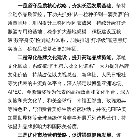
一是坚守品质核心战略，夯实长远发展基础。
坚持
全链条品质管控，下功夫抓好“从一粒种子到一滴美酒”的
质量闭环，巩固提升三奖同创同获成果；持续升级打造
酿酒专用粮基地，稳步扩大基地规模；积极建设五粮
液“数字身份”检测能力体系，加快推进“灯塔级”智慧黑灯
实验室，确保品质基石更加牢固。
二是深化品牌文化建设，提升高端品牌势能。
厚植
文化底蕴，系统梳理“五粮六脉文化谱系”，大力提升品牌
文化价值。持续占位以央视总台、新华社、人民日报社
等为代表的主流媒体平台，深入绑定以博鳌亚洲论坛、
APEC、金熊猫奖等为代表的高端政商和文化平台，深入
实施和美文化节、和美全球行、幸福五部曲、玫瑰婚典
等特色IP，与消费者美好生活紧密联动，并依托FIFA美
加墨世界杯等全球顶级体育赛事开展系列跨界营销，持
续提升品牌影响力和国际美誉度。
三是优化市场营销策略，促进渠道健康发展。
遵