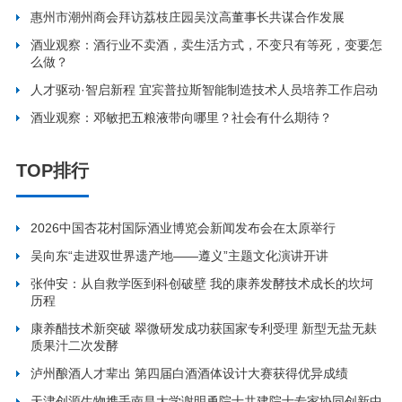
惠州市潮州商会拜访荔枝庄园吴汶高董事长共谋合作发展
酒业观察：酒行业不卖酒，卖生活方式，不变只有等死，变要怎
么做？
人才驱动·智启新程 宜宾普拉斯智能制造技术人员培养工作启动
酒业观察：邓敏把五粮液带向哪里？社会有什么期待？
TOP排行
2026中国杏花村国际酒业博览会新闻发布会在太原举行
吴向东“走进双世界遗产地——遵义”主题文化演讲开讲
张仲安：从自救学医到科创破壁 我的康养发酵技术成长的坎坷
历程
康养醋技术新突破 翠微研发成功获国家专利受理 新型无盐无麸
质果汁二次发酵
泸州酿酒人才辈出 第四届白酒酒体设计大赛获得优异成绩
天津创源生物携手南昌大学谢明勇院士共建院士专家协同创新中