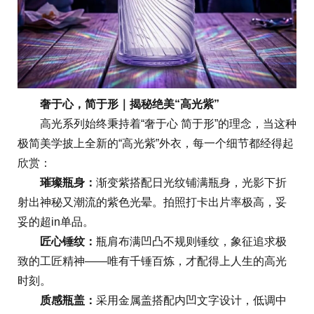
奢于心，简于形｜揭秘绝美“高光紫”
高光系列始终秉持着“奢于心 简于形”的理念，当这种
极简美学披上全新的“高光紫”外衣，每一个细节都经得起
欣赏：
璀璨瓶身：
渐变紫搭配日光纹铺满瓶身，光影下折
射出神秘又潮流的紫色光晕。拍照打卡出片率极高，妥
妥的超in单品。
匠心锤纹：
瓶肩布满凹凸不规则锤纹，象征追求极
致的工匠精神——唯有千锤百炼，才配得上人生的高光
时刻。
质感瓶盖：
采用金属盖搭配内凹文字设计，低调中