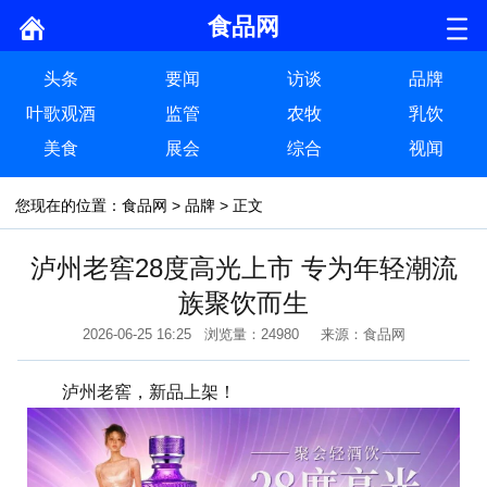
食品网
头条
要闻
访谈
品牌
叶歌观酒
监管
农牧
乳饮
美食
展会
综合
视闻
您现在的位置：
食品网
>
品牌
> 正文
泸州老窖28度高光上市 专为年轻潮流
族聚饮而生
2026-06-25 16:25 浏览量：24980 来源：食品网
泸州老窖，新品上架！