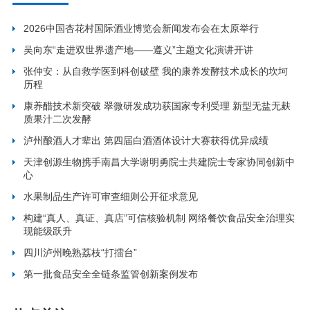
2026中国杏花村国际酒业博览会新闻发布会在太原举行
吴向东“走进双世界遗产地——遵义”主题文化演讲开讲
张仲安：从自救学医到科创破壁 我的康养发酵技术成长的坎坷
历程
康养醋技术新突破 翠微研发成功获国家专利受理 新型无盐无麸
质果汁二次发酵
泸州酿酒人才辈出 第四届白酒酒体设计大赛获得优异成绩
天津创源生物携手南昌大学谢明勇院士共建院士专家协同创新中
心
水果制品生产许可审查细则公开征求意见
构建“真人、真证、真店”可信核验机制 网络餐饮食品安全治理实
现能级跃升
四川泸州晚熟荔枝“打擂台”
第一批食品安全全链条监管创新案例发布