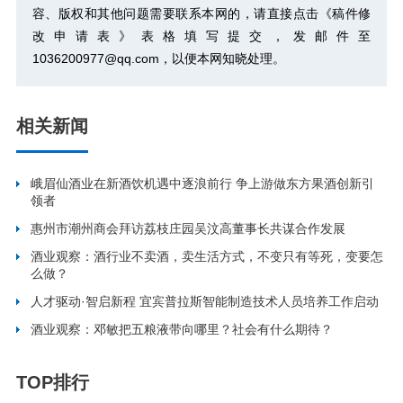
容、版权和其他问题需要联系本网的，请直接点击
《稿件修
改申请表》
表格填写提交，发邮件至
1036200977@qq.com，以便本网知晓处理。
相关新闻
峨眉仙酒业在新酒饮机遇中逐浪前行 争上游做东方果酒创新引
领者
惠州市潮州商会拜访荔枝庄园吴汶高董事长共谋合作发展
酒业观察：酒行业不卖酒，卖生活方式，不变只有等死，变要怎
么做？
人才驱动·智启新程 宜宾普拉斯智能制造技术人员培养工作启动
酒业观察：邓敏把五粮液带向哪里？社会有什么期待？
TOP排行