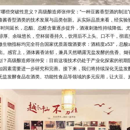
哪些突破性意义？高级酿造师张仲安：“一种豆酱香型酒的制法
格酱香型酒类的技术发展与品类创新。从实际品质来看，经实验验
存时间延长，总酯、总醛含量逐步提升，酒液刺激性持续降低。尤
出醇厚、余味悠长，空杯留香持久，饮用后不上头、口不干，彻底
均完全符合国家优质蒸馏酒要求：酒精度≥53°，总酸≥0.08g/1
均未检出。感官上，酒体酱香浓郁，兼具天然晒露无盐发酵的焦香
划？高级酿造师张仲安：目前这项技术仍处于产业化探索的初期
知因素需要进一步研究和完善。接下来，我们将持续深化无盐发
无盐发酵食品在酒类、功能性食品等领域的多元应用，让大豆、