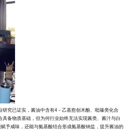
研究已证实，酱油中含有4－乙基愈创木酚、吡嗪类化合
合具备物质基础，但为何行业始终无法实现酱类、酱汁与白
能赋予咸味，还能与氨基酸结合形成氨基酸钠盐，提升酱油的