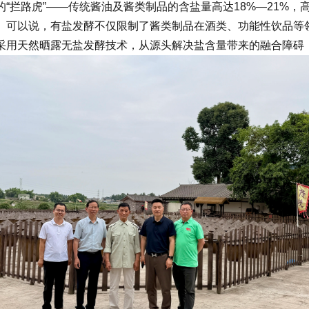
“拦路虎”——传统酱油及酱类制品的含盐量高达18%—21%
。可以说，有盐发酵不仅限制了酱类制品在酒类、功能性饮品等
采用天然晒露无盐发酵技术，从源头解决盐含量带来的融合障碍