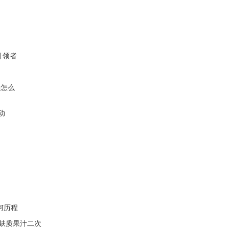
引领者
要怎么
动
坷历程
无麸质果汁二次