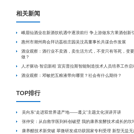
相关新闻
峨眉仙酒业在新酒饮机遇中逐浪前行 争上游做东方果酒创新
惠州市潮州商会拜访荔枝庄园吴汶高董事长共谋合作发展
酒业观察：酒行业不卖酒，卖生活方式，不变只有等死，变
做？
人才驱动·智启新程 宜宾普拉斯智能制造技术人员培养工作启
酒业观察：邓敏把五粮液带向哪里？社会有什么期待？
TOP排行
吴向东“走进双世界遗产地——遵义”主题文化演讲开讲
张仲安：从自救学医到科创破壁 我的康养发酵技术成长的坎
康养醋技术新突破 翠微研发成功获国家专利受理 新型无盐