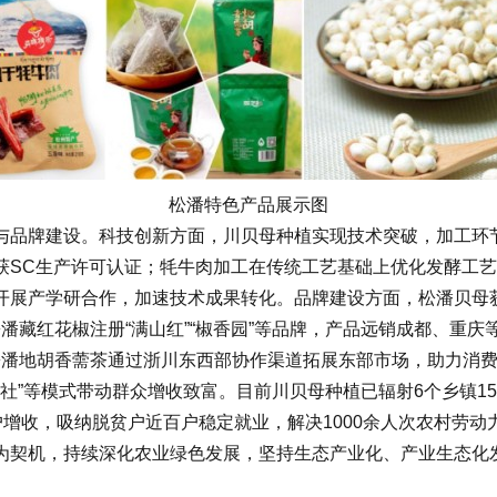
松潘特色产品展示图
品牌建设。科技创新方面，川贝母种植实现技术突破，加工环节
获SC生产许可认证；牦牛肉加工在传统工艺基础上优化发酵工
开展产学研合作，加速技术成果转化。品牌建设方面，松潘贝母
松潘藏红花椒注册“满山红”“椒香园”等品牌，产品远销成都、
、松潘地胡香薷茶通过浙川东西部协作渠道拓展东部市场，助力消
”等模式带动群众增收致富。目前川贝母种植已辐射6个乡镇15个
农户增收，吸纳脱贫户近百户稳定就业，解决1000余人次农村劳
契机，持续深化农业绿色发展，坚持生态产业化、产业生态化发