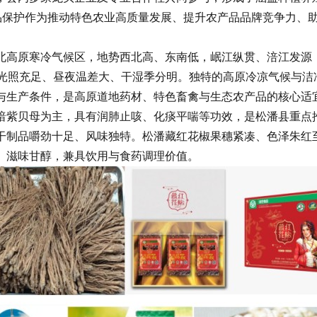
产品保护作为推动特色农业高质量发展、提升农产品品牌竞争力、
高原寒冷气候区，地势西北高、东南低，岷江纵贯、涪江发源，
0天，光照充足、昼夜温差大、干湿季分明。独特的高原冷凉气候与
与生产条件，是高原道地药材、特色畜禽与生态农产品的核心适
紫贝母为主，具有润肺止咳、化痰平喘等功效，是松潘县重点推
干制品嚼劲十足、风味独特。松潘藏红花椒果穗紧凑、色泽朱红
、滋味甘醇，兼具饮用与食药调理价值。