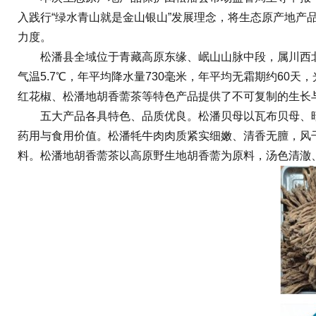
入践行“绿水青山就是金山银山”发展理念，将生态原产地
力度。
松潘县全域位于青藏高原东缘、岷山山脉中段，属川西北
气温5.7℃，年平均降水量730毫米，年平均无霜期约6
红花椒、松潘地胡香薷茶等特色产品提供了不可复制的生长
五大产品各具特色、品质优良。松潘贝母以瓦布贝母、暗
药用与食用价值。松潘牦牛肉肉质紧实细嫩、清香无膻，风
料。松潘地胡香薷茶以高原野生地胡香薷为原料，汤色清澈