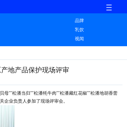
品牌
乳饮
视闻
原产地产品保护现场评审
"松潘当归""松潘牦牛肉""松潘藏红花椒""松潘地胡香薷
相关企业负责人参加了现场评审会。