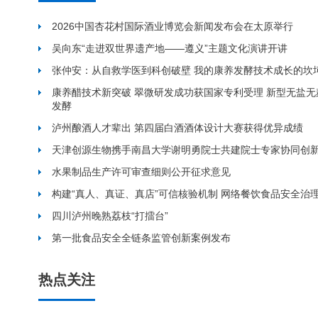
2026中国杏花村国际酒业博览会新闻发布会在太原举行
吴向东“走进双世界遗产地——遵义”主题文化演讲开讲
张仲安：从自救学医到科创破壁 我的康养发酵技术成长的坎
康养醋技术新突破 翠微研发成功获国家专利受理 新型无盐
发酵
泸州酿酒人才辈出 第四届白酒酒体设计大赛获得优异成绩
天津创源生物携手南昌大学谢明勇院士共建院士专家协同创
水果制品生产许可审查细则公开征求意见
构建“真人、真证、真店”可信核验机制 网络餐饮食品安全治
四川泸州晚熟荔枝“打擂台”
第一批食品安全全链条监管创新案例发布
热点关注