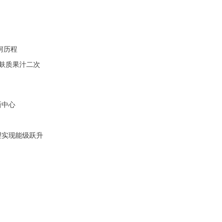
坷历程
无麸质果汁二次
新中心
理实现能级跃升