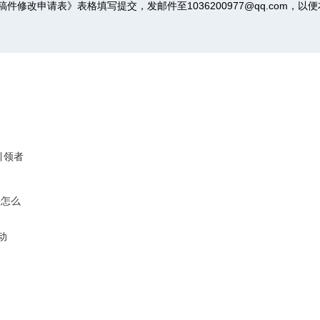
稿件修改申请表》
表格填写提交，发邮件至1036200977@qq.com，
引领者
要怎么
动